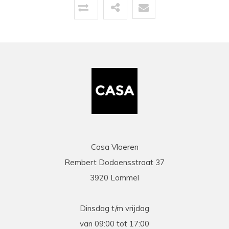
Uitstekende service zowel voor, tijdens als na
de aankoop. Een pluim voor de zeer vriendelijke
zaakvoerder Coen die zowel telefonisch als via
mail duidelijke info gaf op al onze vragen. Zeer
snelle en correcte levering. Een speciale
vermelding voor de heel vriendelijke en
behulpzame chauffeur die onze laminaat en
benodigdheden leverde en ons hielp om deze
binnen te zetten. Daarna werd ook de tijd
genomen om alles te controleren en na te tellen.
Tenslotte een zeer scherpe prijs, kortom
topservice! Absolute aanrader!
Casa Vloeren
Rembert Dodoensstraat 37
Eric
3920 Lommel
13-03-2026
prima
Dinsdag t/m vrijdag
Prima geholpen bij zowel de keuze als plaatsing
van 09:00 tot 17:00