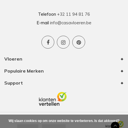
van de nieuwe vloeren. Duidelijke afspraken, vlot
contact en goede hulp bij oplossen van
problemen tijdens plaatsing .
Telefoon
+32 11 94 81 76
E-mail
info@casavloeren.be
Ben
15-01-2026
Uitstekend advies voor elk budget
Vloeren
We hebben 8 jaar geleden vloer besteld bij
Populaire Merken
Casa Vloeren. Toen was het van hun eigen merk
een vinyl vloer met kurk eronder. In die tijd waren
Support
zij de enige op onze zoektocht met een goede
prijs/kwaliteit. De vloer is nu nog altijd mooi
waardoor we voor onze bovenverdieping ook
vloer bij hun zijn gaan halen. Ze hebben nog
steeds mooie vloeren voor elk budget. Ook deze
keer zijn we weer helemaal tevreden.
Leverafspraken en aftersales hebben we ook
Wij slaan cookies op om onze website te verbeteren. Is dat akkoord?
beide keren fijne ervaringen mee gehad.