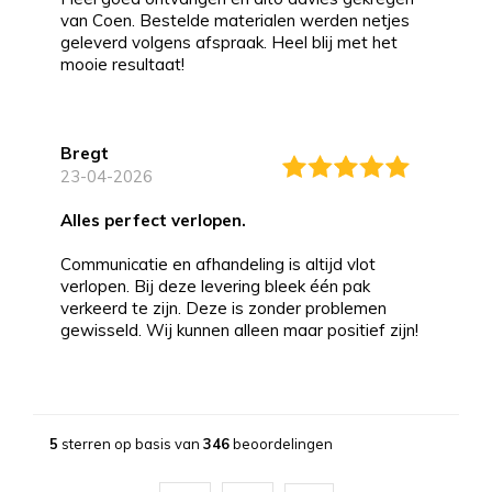
van Coen. Bestelde materialen werden netjes
geleverd volgens afspraak. Heel blij met het
mooie resultaat!
Bregt
23-04-2026
alles perfect verlopen.
Communicatie en afhandeling is altijd vlot
verlopen. Bij deze levering bleek één pak
verkeerd te zijn. Deze is zonder problemen
gewisseld. Wij kunnen alleen maar positief zijn!
Bernd
13-03-2026
5
sterren op basis van
346
beoordelingen
Topservice!