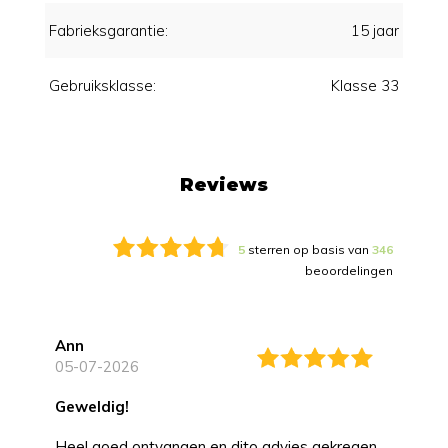
Fabrieksgarantie:
15 jaar
Gebruiksklasse:
Klasse 33
Reviews
5
sterren op basis van
346
beoordelingen
Ann
05-07-2026
Geweldig!
Heel goed ontvangen en dito advies gekregen