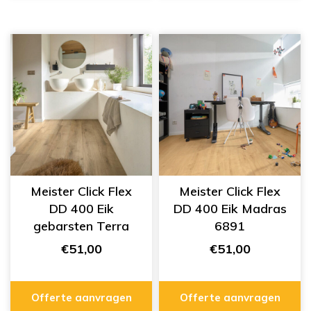
Meister Click Flex
Meister Click Flex
DD 400 Eik
DD 400 Eik Madras
gebarsten Terra
6891
6439
€51,00
€51,00
Offerte aanvragen
Offerte aanvragen