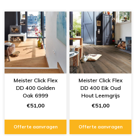
Meister Click Flex
Meister Click Flex
DD 400 Golden
DD 400 Eik Oud
Oak 6999
Hout Leemgrijs
6986
€51,00
€51,00
Offerte aanvragen
Offerte aanvragen