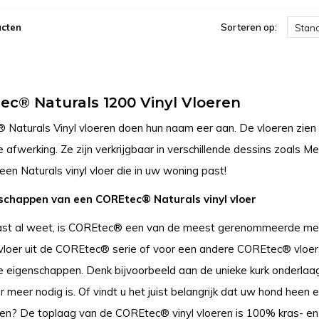
ucten
Sorteren op:
Stan
c® Naturals 1200 Vinyl Vloeren
Naturals Vinyl vloeren doen hun naam eer aan. De vloeren zien e
e afwerking. Ze zijn verkrijgbaar in verschillende dessins zoals M
 een Naturals vinyl vloer die in uw woning past!
schappen van een COREtec® Naturals vinyl vloer
ast al weet, is COREtec® een van de meest gerenommeerde merken
vloer uit de COREtec® serie of voor een andere COREtec® vloer, u 
e eigenschappen. Denk bijvoorbeeld aan de unieke kurk onderlaag 
 meer nodig is. Of vindt u het juist belangrijk dat uw hond heen 
en? De toplaag van de COREtec® vinyl vloeren is 100% kras- en 