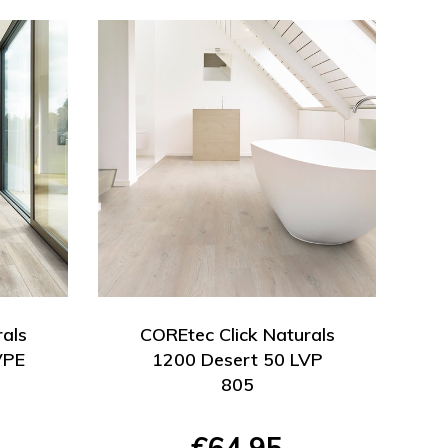
rals
COREtec Click Naturals
VPE
1200 Desert 50 LVP
805
€64,95