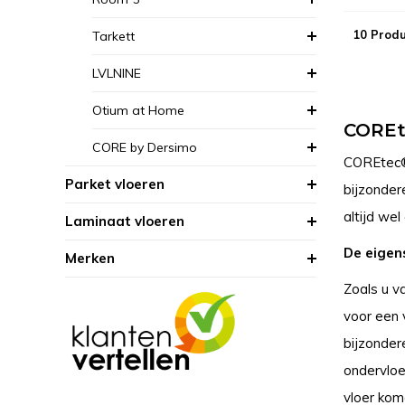
10 Prod
Tarkett
LVLNINE
Otium at Home
COREte
CORE by Dersimo
COREtec® 
Parket vloeren
bijzonder
altijd wel
Laminaat vloeren
De eigen
Merken
Zoals u v
voor een 
bijzonder
ondervloer
vloer kom