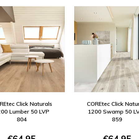
Etec Click Naturals
COREtec Click Natu
200 Lumber 50 LVP
1200 Swamp 50 L
804
859
€64,95
€64,95