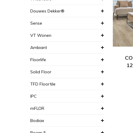
Douwes Dekker®
Sense
VT Wonen
Ambiant
COR
Floorlife
12
Solid Floor
TFD Floortile
IPC
mFLOR
Bodiax
Room 5