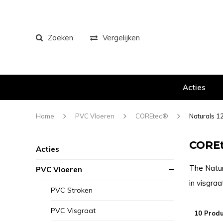
Zoeken
Vergelijken
Acties
Home
PVC Vloeren
COREtec®
Naturals 1
COREt
Acties
The Natura
PVC Vloeren
in visgraa
PVC Stroken
PVC Visgraat
10 Prod