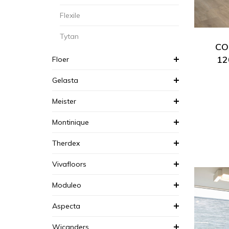
Flexile
Tytan
COR
12
Floer
Gelasta
Meister
Montinique
Therdex
Vivafloors
Moduleo
Aspecta
Wicanders