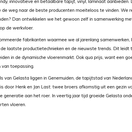
ndy, innovatieve en betaalbare tapijt, vinyl, laminaat aanbieden. 
de weg naar de beste producenten moeiteloos te vinden. We reiz
nden? Dan ontwikkelen we het gewoon zelf in samenwerking met o
 op de werkvloer.
mmeerde fabrikanten waarmee we al jarenlang samenwerken, lev
 de laatste productietechnieken en de nieuwste trends. Dit leidt
iden in de dynamische vloerenmarkt. Ook qua prijs, want een goed
 van toepassing.
s van Gelasta liggen in Genemuiden, de tapijtstad van Nederland. 
 is door Henk en Jan Last: twee broers afkomstig uit een gezin 
 generatie aan het roer. In veertig jaar tijd groeide Gelasta on
orten vloeren.