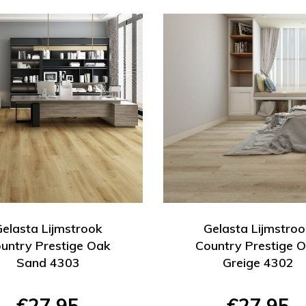
elasta Lijmstrook
Gelasta Lijmstro
untry Prestige Oak
Country Prestige 
Sand 4303
Greige 4302
€27,95
€27,95