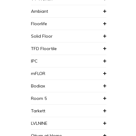
Ambiant
Floorlife
Solid Floor
TFD Floortile
IPC
mFLOR
Bodiax
Room 5
Tarkett
LVLNINE
Otium at Home