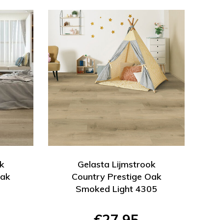
ok
Gelasta Lijmstrook
Oak
Country Prestige Oak
Smoked Light 4305
€27,95