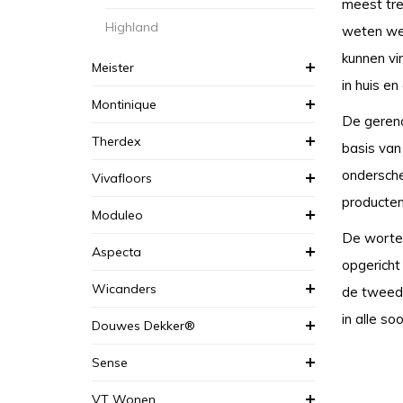
meest tre
Highland
weten we 
kunnen vi
Meister
in huis en
Montinique
De gereno
Therdex
basis van
ondersche
Vivafloors
producten
Moduleo
De wortel
Aspecta
opgericht
Wicanders
de tweede
in alle so
Douwes Dekker®
Sense
VT Wonen