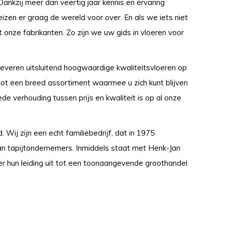
Dankzij meer dan veertig jaar kennis en ervaring
en er graag de wereld voor over. En als we iets niet
nze fabrikanten. Zo zijn we uw gids in vloeren voor
eren uitsluitend hoogwaardige kwaliteitsvloeren op
 tot een breed assortiment waarmee u zich kunt blijven
e verhouding tussen prijs en kwaliteit is op al onze
Wij zijn een echt familiebedrijf, dat in 1975
van tapijtondernemers. Inmiddels staat met Henk-Jan
der hun leiding uit tot een toonaangevende groothandel