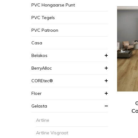
PVC Hongaarse Punt
PVC Tegels
PVC Patroon
Casa
Belakos
BerryAlloc
COREtec®
Floer
G
Gelasta
Co
Artline
Artline Visgraat