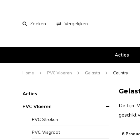
Zoeken
Vergelijken
Acties
Home
PVC Vloeren
Gelasta
Country
Gelas
Acties
De Lijm V
PVC Vloeren
geschikt 
PVC Stroken
PVC Visgraat
6 Produc