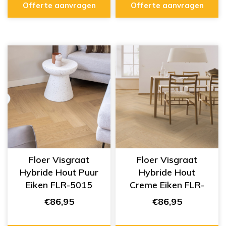
Offerte aanvragen
Offerte aanvragen
Floer Visgraat
Floer Visgraat
Hybride Hout Puur
Hybride Hout
Eiken FLR-5015
Creme Eiken FLR-
5014
€86,95
€86,95