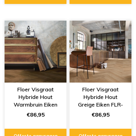
Floer Visgraat
Floer Visgraat
Hybride Hout
Hybride Hout
Warmbruin Eiken
Greige Eiken FLR-
FLR-5019
5018
€86,95
€86,95
Offerte aanvragen
Offerte aanvragen