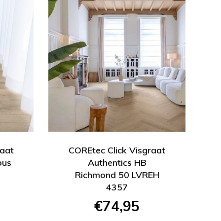
raat
COREtec Click Visgraat
bus
Authentics HB
Richmond 50 LVREH
4357
€74,95