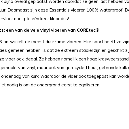
k bijna overal geplaatst worden doordat ze geen last hebben va
ur. Daarnaast zijn deze Essentials vloeren 100% waterproof! Doo
vloer nodig. In één keer klaar dus!
cs: een van de vele vinyl vloeren van COREtec®
ontwikkelt de meest duurzame vloeren. Elke soort heeft zo zijn 
cties gemeen hebben, is dat ze extreem stabiel zijn en geschikt z
ze vloer ook ideaal. Ze hebben namelijk een hoge krasweerstand
k gemaakt van vinyl, maar ook van gerecycled hout, gebrande ka
 onderlaag van kurk, waardoor de vloer ook toegepast kan word
niet nodig is om de ondergrond eerst te egaliseren.