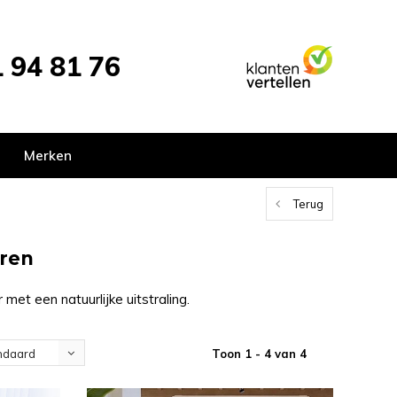
 94 81 76
Merken
Terug
eren
met een natuurlijke uitstraling.
Toon 1 - 4 van 4
ndaard