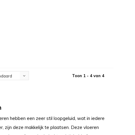
Toon 1 - 4 van 4
ndaard
n
ren hebben een zeer stil loopgeluid, wat in iedere
, zijn deze makkelijk te plaatsen. Deze vloeren