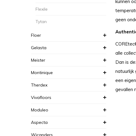
kunnen oo
Flexile
temperatu
geen onder
Tytan
Authenti
Floer
COREtec® 
Gelasta
alle colle
Meister
Dan is de
natuurlij
Montinique
een eigen
Therdex
gevallen 
Vivafloors
Moduleo
Aspecta
Wicanders