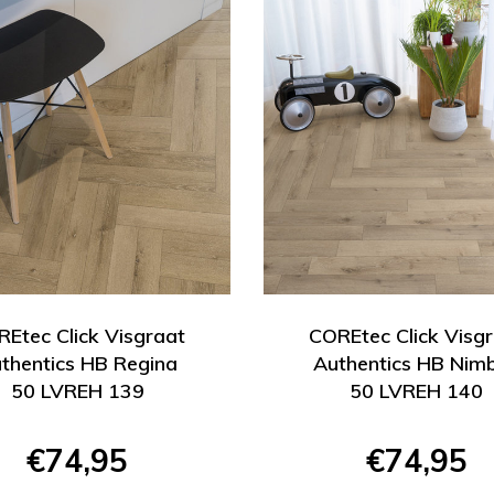
Etec Click Visgraat
COREtec Click Visg
thentics HB Regina
Authentics HB Nim
50 LVREH 139
50 LVREH 140
€74,95
€74,95