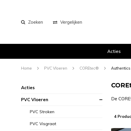
Zoeken
Vergelijken
Acties
Home
PVC Vloeren
COREtec®
Authentics
COREt
Acties
De COREte
PVC Vloeren
PVC Stroken
4 Produc
PVC Visgraat