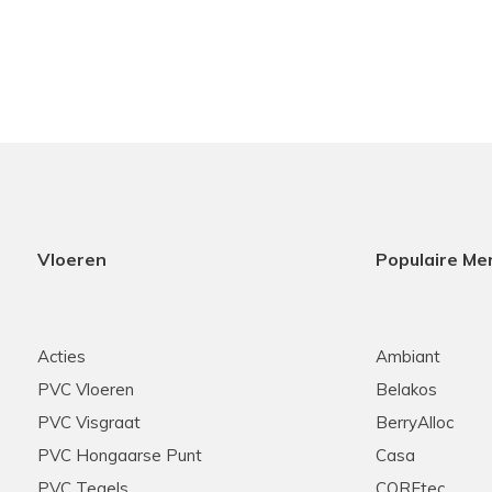
Vloeren
Populaire Me
Acties
Ambiant
PVC Vloeren
Belakos
PVC Visgraat
BerryAlloc
PVC Hongaarse Punt
Casa
PVC Tegels
COREtec