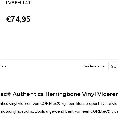
LVREH 141
€74,95
ten
Sorteren op:
Sta
ec® Authentics Herringbone Vinyl Vloere
tics vinyl vloeren van COREtec® zijn een klasse apart. Deze vloe
natuurlijk ideaal is. Zoals u gewend bent van een COREtec® vloer