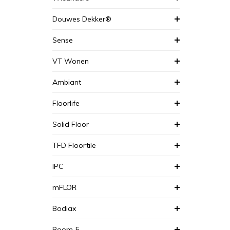
Douwes Dekker®
Sense
VT Wonen
Ambiant
Floorlife
Solid Floor
TFD Floortile
IPC
mFLOR
Bodiax
Room 5