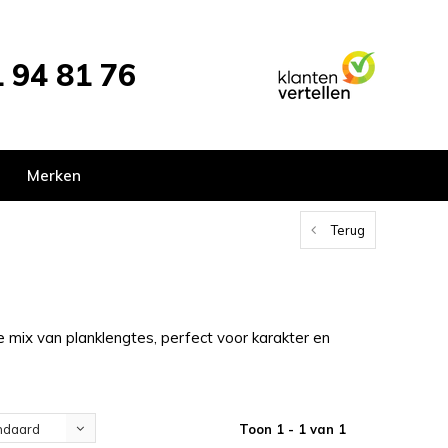
 94 81 76
Merken
Terug
e mix van planklengtes, perfect voor karakter en
Toon 1 - 1 van 1
ndaard