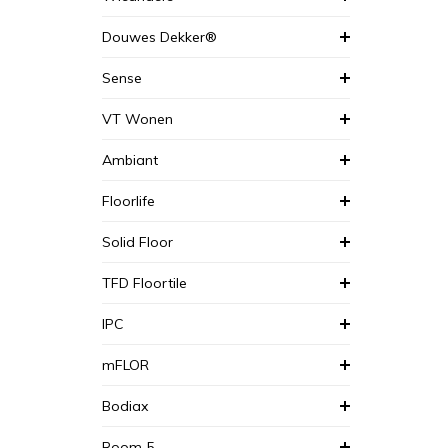
Douwes Dekker®
Sense
VT Wonen
Ambiant
Floorlife
Solid Floor
TFD Floortile
IPC
mFLOR
Bodiax
Room 5