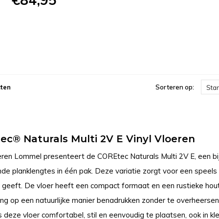
ten
Sorteren op:
Sta
c® Naturals Multi 2V E Vinyl Vloeren
ren Lommel presenteert de COREtec Naturals Multi 2V E, een bij
ende planklengtes in één pak. Deze variatie zorgt voor een speels
ng geeft. De vloer heeft een compact formaat en een rustieke hou
ting op een natuurlijke manier benadrukken zonder te overheerse
s deze vloer comfortabel, stil en eenvoudig te plaatsen, ook in k