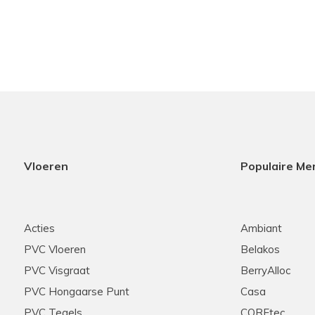
Vloeren
Populaire Me
Acties
Ambiant
PVC Vloeren
Belakos
PVC Visgraat
BerryAlloc
PVC Hongaarse Punt
Casa
PVC Tegels
COREtec