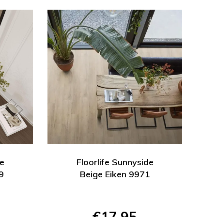
de
Floorlife Sunnyside
9
Beige Eiken 9971
€17,95