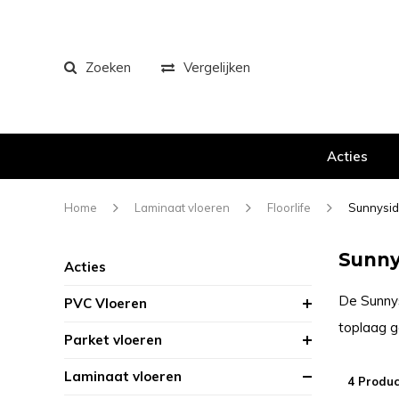
Zoeken
Vergelijken
Acties
Home
Laminaat vloeren
Floorlife
Sunnysi
Sunny
Acties
De Sunnysi
PVC Vloeren
toplaag ge
Parket vloeren
Laminaat vloeren
4 Produc