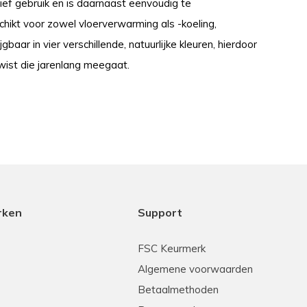
sief gebruik en is daarnaast eenvoudig te
hikt voor zowel vloerverwarming als -koeling,
baar in vier verschillende, natuurlijke kleuren, hierdoor
wist die jarenlang meegaat.
rken
Support
FSC Keurmerk
Algemene voorwaarden
Betaalmethoden