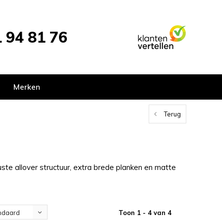
 94 81 76
Merken
Terug
uuste allover structuur, extra brede planken en matte
Toon 1 - 4 van 4
ndaard