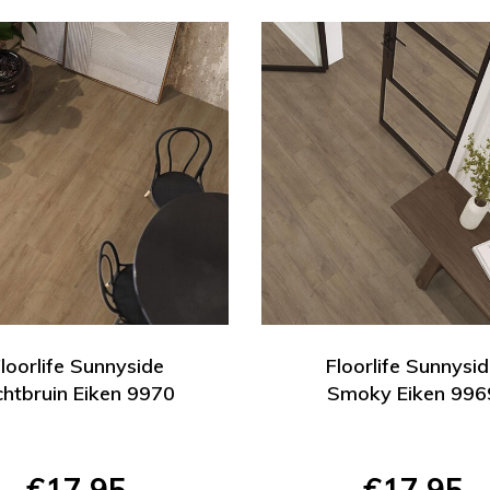
loorlife Sunnyside
Floorlife Sunnysi
chtbruin Eiken 9970
Smoky Eiken 996
€17,95
€17,95