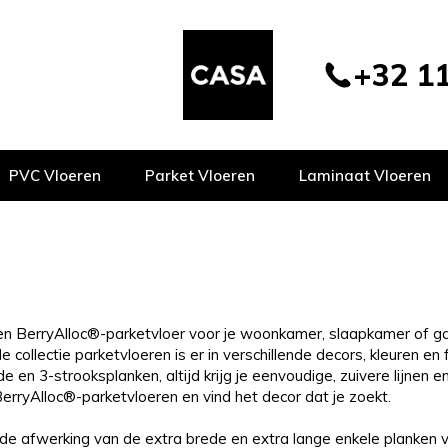
+32 11
PVC Vloeren
Parket Vloeren
Laminaat Vloeren
en BerryAlloc®-parketvloer voor je woonkamer, slaapkamer of gan
e collectie parketvloeren is er in verschillende decors, kleuren e
e en 3-strooksplanken, altijd krijg je eenvoudige, zuivere lijnen
 BerryAlloc®-parketvloeren en vind het decor dat je zoekt.
de afwerking van de extra brede en extra lange enkele planken va