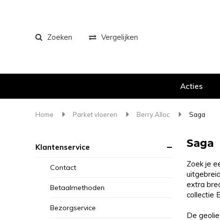
Zoeken
Vergelijken
Acties
Home
Parket vloeren
Berry Alloc
Saga
Saga
Klantenservice
Zoek je e
Contact
uitgebreid
extra bred
Betaalmethoden
collectie
Bezorgservice
De geolie