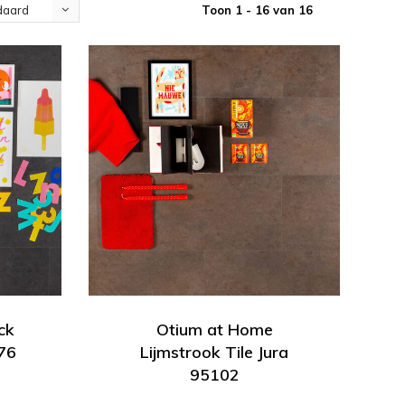
Toon 1 - 16 van 16
daard
ck
Otium at Home
76
Lijmstrook Tile Jura
95102