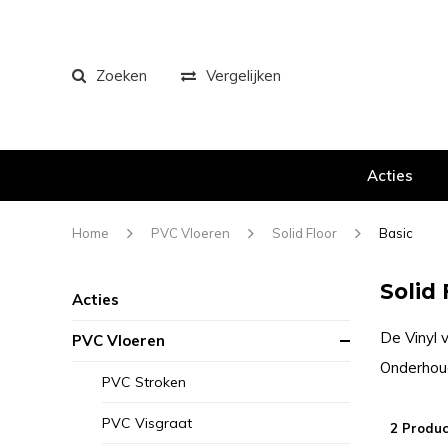
Zoeken
Vergelijken
Acties
Home
PVC Vloeren
Solid Floor
Basic
Solid 
Acties
De Vinyl v
PVC Vloeren
Onderhoud
PVC Stroken
PVC Visgraat
2 Produc