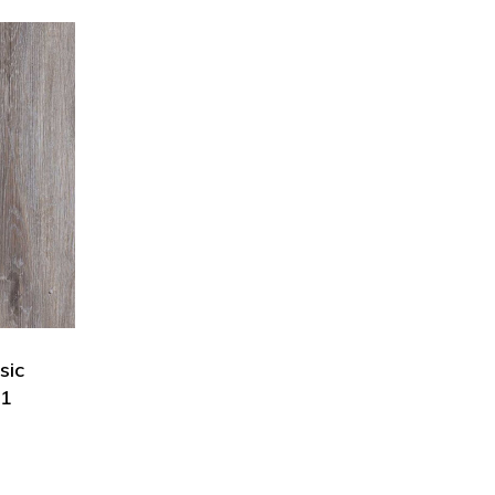
sic
91