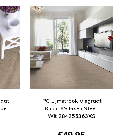
raat
IPC Lijmstrook Visgraat
upe
Rubin XS Eiken Steen
Wit 284255363XS
€49,95