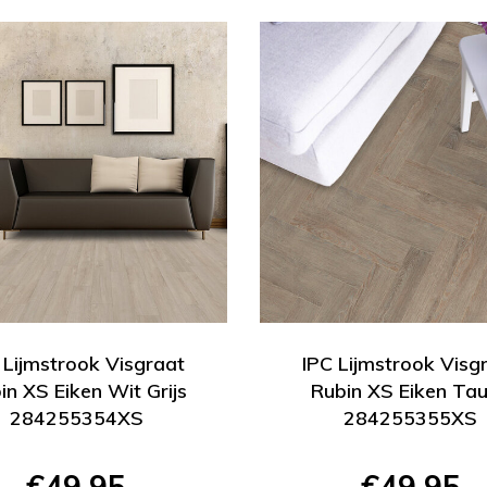
 Lijmstrook Visgraat
IPC Lijmstrook Visg
in XS Eiken Wit Grijs
Rubin XS Eiken Ta
284255354XS
284255355XS
€49,95
€49,95