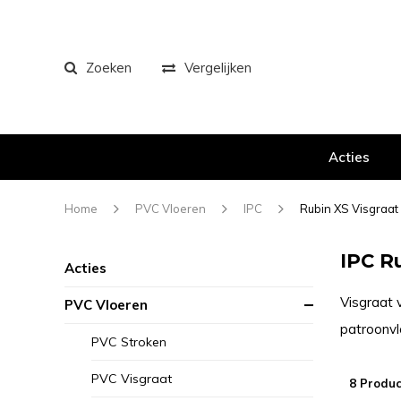
Zoeken
Vergelijken
Acties
Home
PVC Vloeren
IPC
Rubin XS Visgraat
IPC R
Acties
Visgraat v
PVC Vloeren
patroonvlo
PVC Stroken
PVC Visgraat
8 Produc