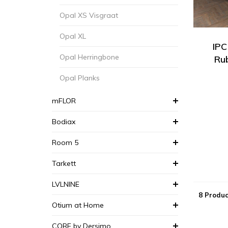
Opal XS Visgraat
Opal XL
IPC
Opal Herringbone
Ru
Opal Planks
mFLOR
Bodiax
Room 5
Tarkett
LVLNINE
8 Produc
Otium at Home
CORE by Dersimo