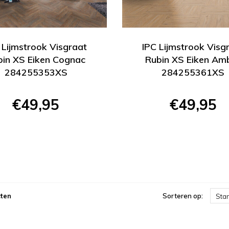
 Lijmstrook Visgraat
IPC Lijmstrook Visg
bin XS Eiken Cognac
Rubin XS Eiken Am
284255353XS
284255361XS
€49,95
€49,95
ten
Sorteren op:
Sta