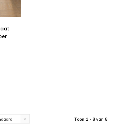
raat
ber
Toon 1 - 8 van 8
ndaard