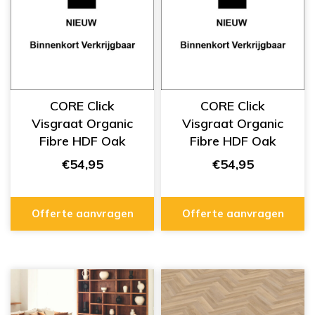
CORE Click
CORE Click
Visgraat Organic
Visgraat Organic
Fibre HDF Oak
Fibre HDF Oak
Nature A/B FWH-
Original A/B FWH-
€54,95
€54,95
107
106
Offerte aanvragen
Offerte aanvragen