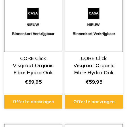
CORE Click
CORE Click
Visgraat Organic
Visgraat Organic
Fibre Hydro Oak
Fibre Hydro Oak
Nature A/B FHH-
Original A/B FHH-
€59,95
€59,95
107
106
Offerte aanvragen
Offerte aanvragen