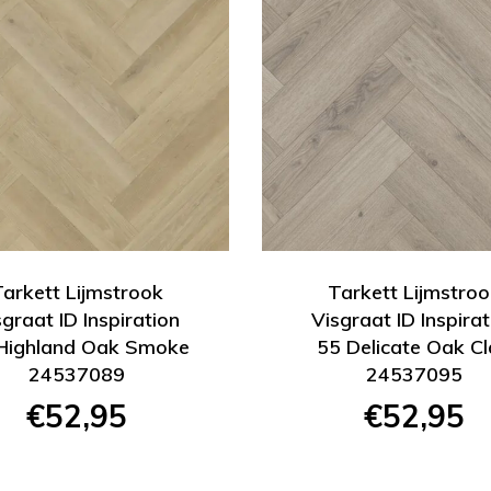
Tarkett Lijmstrook
Tarkett Lijmstroo
sgraat ID Inspiration
Visgraat ID Inspirat
Highland Oak Smoke
55 Delicate Oak C
24537089
24537095
€52,95
€52,95