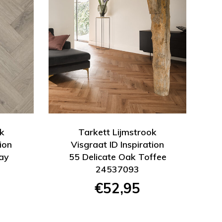
k
Tarkett Lijmstrook
ion
Visgraat ID Inspiration
lay
55 Delicate Oak Toffee
24537093
€52,95