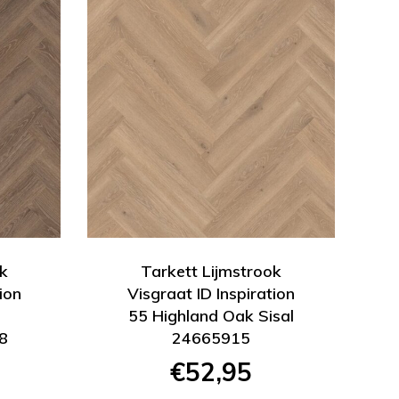
k
Tarkett Lijmstrook
ion
Visgraat ID Inspiration
k
55 Highland Oak Sisal
8
24665915
€52,95