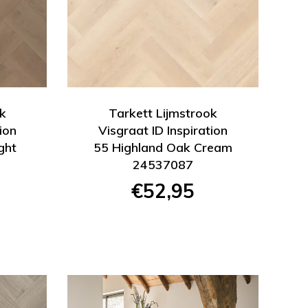
k
Tarkett Lijmstrook
ion
Visgraat ID Inspiration
ght
55 Highland Oak Cream
24537087
€52,95