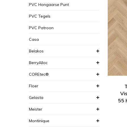
PVC Hongaarse Punt
PVC Tegels
PVC Patroon
Casa
Belakos
BerryAlloc
COREtec®
Floer
Vi
Gelasta
55 
Meister
Montinique