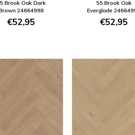
5 Brook Oak Dark
55 Brook Oak
Brown 24664998
Everglade 246649
€52,95
€52,95