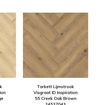
k
Tarkett Lijmstrook
ion
Visgraat ID Inspiration
ge
55 Creek Oak Brown
24537043