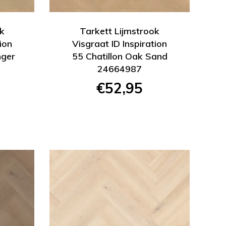
k
Tarkett Lijmstrook
ion
Visgraat ID Inspiration
nger
55 Chatillon Oak Sand
24664987
€52,95