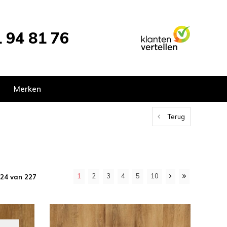
 94 81 76
Merken
Terug
1
2
3
4
5
10
 24 van 227