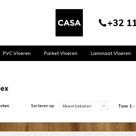
+32 11
PVC Vloeren
Parket Vloeren
Laminaat Vloeren
dex
ucten
Sorteren op:
Toon 1 -
Meest bekeken