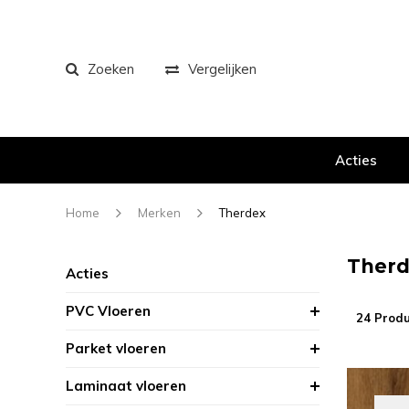
Zoeken
Vergelijken
Acties
Home
Merken
Therdex
Ther
Acties
PVC Vloeren
24 Prod
Parket vloeren
Laminaat vloeren