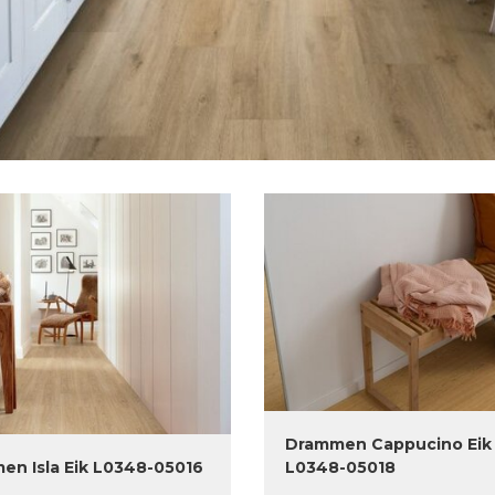
Drammen Cappucino Eik
en Isla Eik L0348-05016
L0348-05018