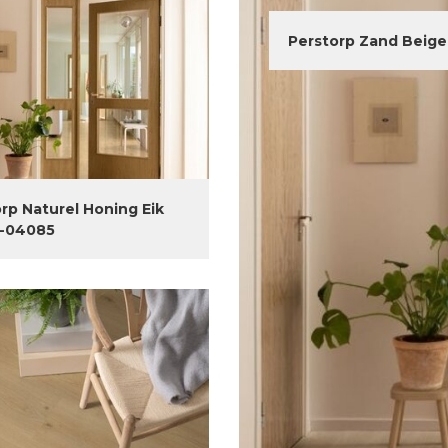
Perstorp Zand Beige
rp Naturel Honing Eik
-04085