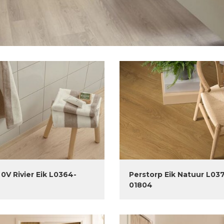
0V Rivier Eik L0364-
Perstorp Eik Natuur L03
9
01804