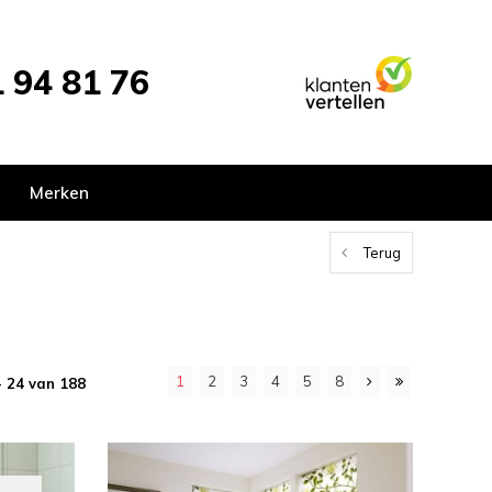
 94 81 76
Merken
Terug
1
2
3
4
5
8
- 24 van 188