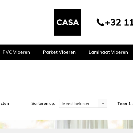
+32 11
PVC Vloeren
Parket Vloeren
Laminaat Vloeren
o
ucten
Sorteren op:
Toon 1 
Meest bekeken