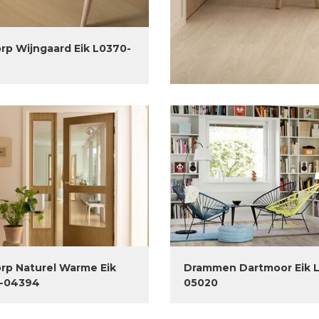
rp Wijngaard Eik L0370-
rp Naturel Warme Eik
Drammen Dartmoor Eik 
-04394
05020