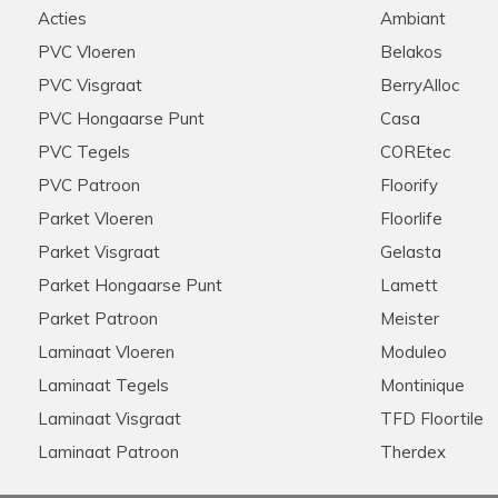
Acties
Ambiant
PVC Vloeren
Belakos
PVC Visgraat
BerryAlloc
PVC Hongaarse Punt
Casa
PVC Tegels
COREtec
PVC Patroon
Floorify
Parket Vloeren
Floorlife
Parket Visgraat
Gelasta
Parket Hongaarse Punt
Lamett
Parket Patroon
Meister
Laminaat Vloeren
Moduleo
Laminaat Tegels
Montinique
Laminaat Visgraat
TFD Floortile
Laminaat Patroon
Therdex