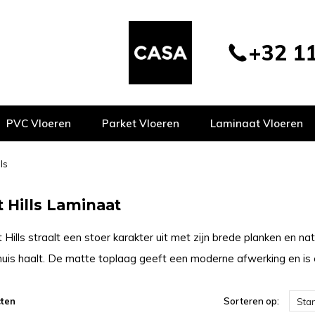
+32 11
PVC Vloeren
Parket Vloeren
Laminaat Vloeren
ls
t Hills Laminaat
 Hills straalt een stoer karakter uit met zijn brede planken en n
 huis haalt. De matte toplaag geeft een moderne afwerking en is
ten
Sorteren op:
Sta