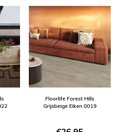
ls
Floorlife Forest Hills
022
Grijsbeige Eiken 0019
€26,95