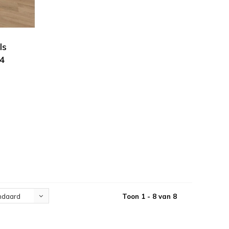
ls
04
Toon 1 - 8 van 8
ndaard