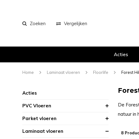
Zoeken
Vergelijken
Acties
Home
Laminaat vloeren
Floorlife
Forest Hil
Fores
Acties
De Forest
PVC Vloeren
natuur in
Parket vloeren
Laminaat vloeren
8 Produc