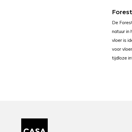
Forest
De Forest
natuur in
vloer is 
voor vloe
tijdloze i