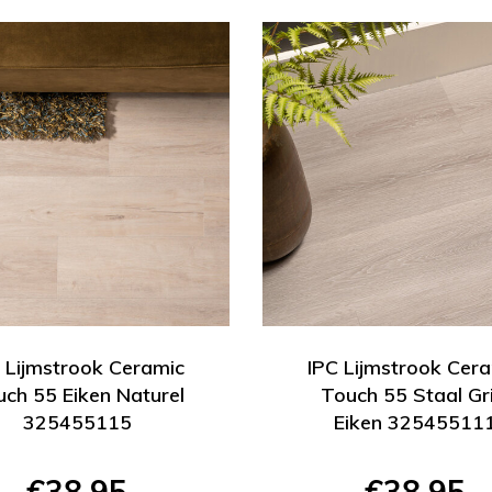
 Lijmstrook Ceramic
IPC Lijmstrook Cer
ch 55 Eiken Naturel
Touch 55 Staal Gri
325455115
Eiken 32545511
€38,95
€38,95