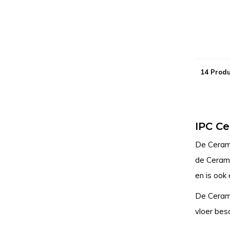
14 Prod
IPC Ce
De Cerami
de Ceramic
en is ook 
De Cerami
vloer bes