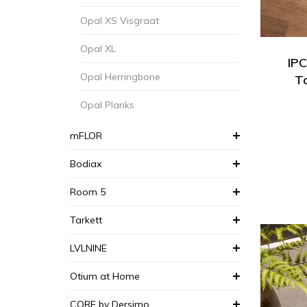
Opal XS Visgraat
Opal XL
IPC
Opal Herringbone
To
Opal Planks
mFLOR
Bodiax
Room 5
Tarkett
LVLNINE
Otium at Home
CORE by Dersimo