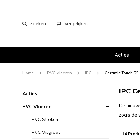
Zoeken
Vergelijken
Acties
Home
PVC Vloeren
IPC
Ceramic Touch 55
IPC C
Acties
De nieuws
PVC Vloeren
zoals de 
PVC Stroken
PVC Visgraat
14 Prod