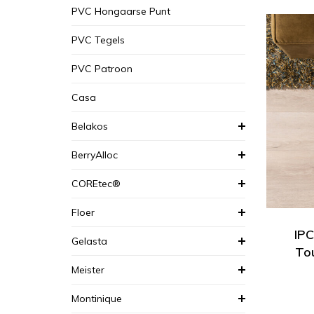
PVC Hongaarse Punt
PVC Tegels
PVC Patroon
Casa
Belakos
BerryAlloc
COREtec®
Floer
IPC
Gelasta
Tou
Meister
Montinique