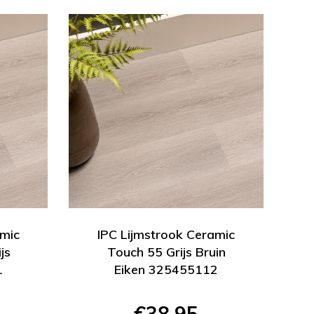
amic
IPC Lijmstrook Ceramic
js
Touch 55 Grijs Bruin
1
Eiken 325455112
€38,95