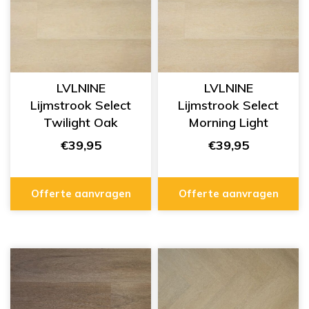
LVLNINE
LVLNINE
Lijmstrook Select
Lijmstrook Select
Twilight Oak
Morning Light
L203007
L203005
€39,95
€39,95
Offerte aanvragen
Offerte aanvragen