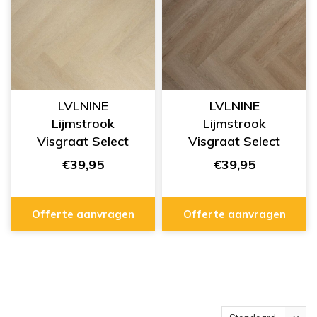
LVLNINE
LVLNINE
Lijmstrook
Lijmstrook
Visgraat Select
Visgraat Select
Morning Light
Soft Walnut
€39,95
€39,95
L753005
L753002
Offerte aanvragen
Offerte aanvragen