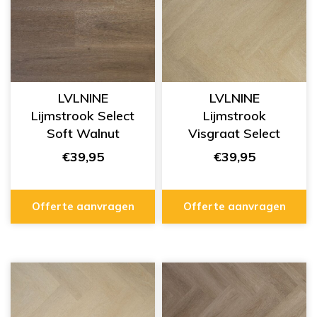
LVLNINE
LVLNINE
Lijmstrook Select
Lijmstrook
Soft Walnut
Visgraat Select
L203002
Twilight Oak
€39,95
€39,95
L753007
Offerte aanvragen
Offerte aanvragen