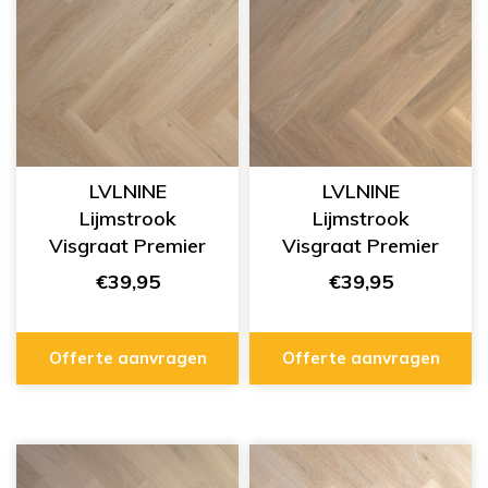
LVLNINE
LVLNINE
Lijmstrook
Lijmstrook
Visgraat Premier
Visgraat Premier
Dusted Warmth
Bare Sand
€39,95
€39,95
L751006
L751005
Offerte aanvragen
Offerte aanvragen