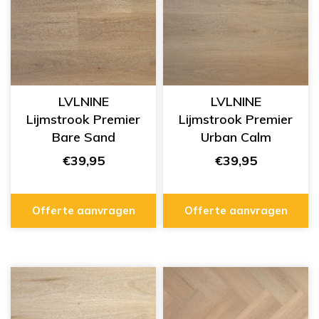
LVLNINE
LVLNINE
Lijmstrook Premier
Lijmstrook Premier
Bare Sand
Urban Calm
L1201005
L1201003
€39,95
€39,95
Offerte aanvragen
Offerte aanvragen