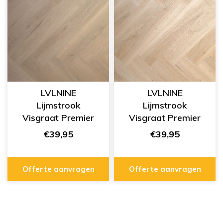
LVLNINE
LVLNINE
Lijmstrook
Lijmstrook
Visgraat Premier
Visgraat Premier
Urban Calm
Morning Light
€39,95
€39,95
L751003
L751001
Offerte aanvragen
Offerte aanvragen