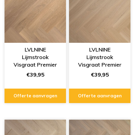
LVLNINE
LVLNINE
Lijmstrook
Lijmstrook
Visgraat Premier
Visgraat Premier
Cozy Clay
Calm Drift
€39,95
€39,95
L751008
L751007
Offerte aanvragen
Offerte aanvragen