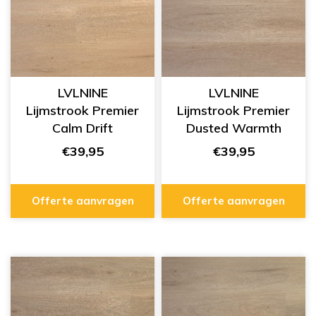
LVLNINE
LVLNINE
Lijmstrook Premier
Lijmstrook Premier
Calm Drift
Dusted Warmth
L1201007
L1201006
€39,95
€39,95
Offerte aanvragen
Offerte aanvragen