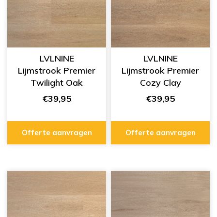
LVLNINE
LVLNINE
Lijmstrook Premier
Lijmstrook Premier
Twilight Oak
Cozy Clay
L1201009
L1201008
€39,95
€39,95
Offerte aanvragen
Offerte aanvragen