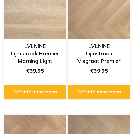
LVLNINE
LVLNINE
Lijmstrook Premier
Lijmstrook
Morning Light
Visgraat Premier
L1201001
Twilight Oak
€39,95
€39,95
L751009
Offerte aanvragen
Offerte aanvragen