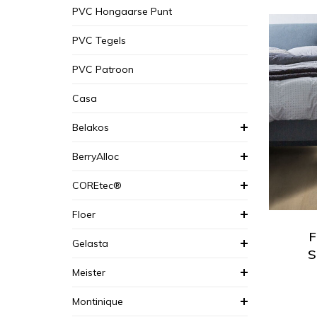
PVC Hongaarse Punt
PVC Tegels
PVC Patroon
Casa
Belakos
BerryAlloc
COREtec®
Floer
F
Gelasta
S
Meister
Montinique