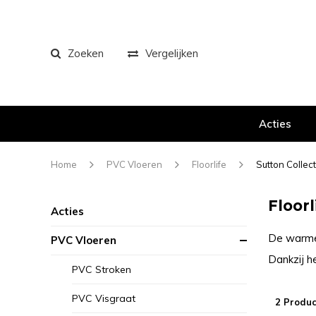
Zoeken
Vergelijken
Acties
Home
PVC Vloeren
Floorlife
Sutton Collec
Floorl
Acties
De warme e
PVC Vloeren
Dankzij he
PVC Stroken
PVC Visgraat
2 Produc