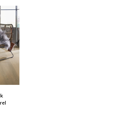
ok
rel