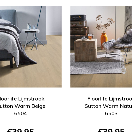
loorlife Lijmstrook
Floorlife Lijmstro
utton Warm Beige
Sutton Warm Natu
6504
6503
€39,95
€39,95