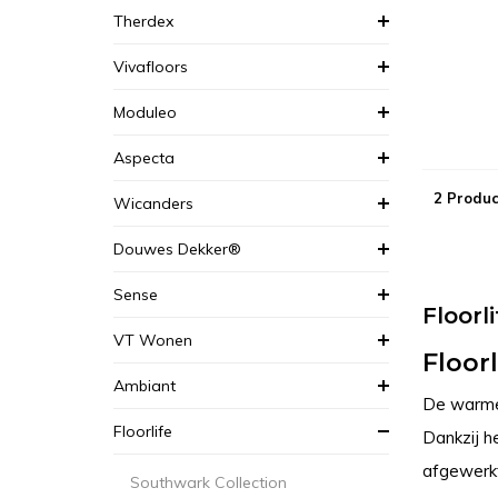
Therdex
Vivafloors
Moduleo
Aspecta
2 Produc
Wicanders
Douwes Dekker®
Sense
Floorl
VT Wonen
Floorl
Ambiant
De warme e
Floorlife
Dankzij he
afgewerkt
Southwark Collection