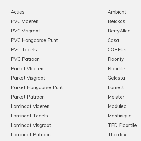
Acties
Ambiant
PVC Vloeren
Belakos
PVC Visgraat
BerryAlloc
PVC Hongaarse Punt
Casa
PVC Tegels
COREtec
PVC Patroon
Floorify
Parket Vloeren
Floorlife
Parket Visgraat
Gelasta
Parket Hongaarse Punt
Lamett
Parket Patroon
Meister
Laminaat Vloeren
Moduleo
Laminaat Tegels
Montinique
Laminaat Visgraat
TFD Floortile
Laminaat Patroon
Therdex