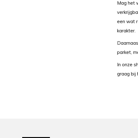
Mag het w
verkrijgba
een wat r
karakter.
Daarnaast
parket, m
In onze s
graag bij