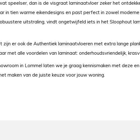
at speelser, dan is de visgraat laminaatvloer zeker het ontdekke
ar in tien warme eikendesigns en past perfect in zowel moderne al
obuustere uitstraling, vindt ongetwijfeld iets in het Sloophout l
 zijn er ook de Authentiek laminaatvloeren met extra lange plank
aar met alle voordelen van laminaat: onderhoudsvriendelijk, kras
howroom in Lommel laten we je graag kennismaken met deze en a
 het maken van de juiste keuze voor jouw woning.