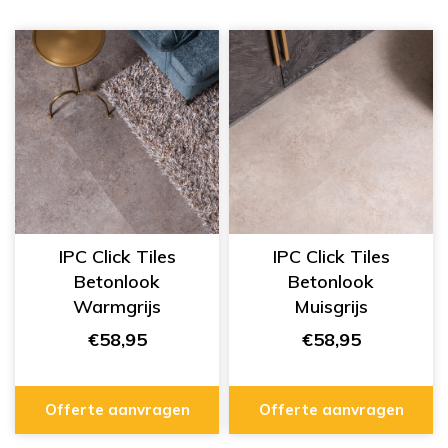
IPC Click Tiles
IPC Click Tiles
Betonlook
Betonlook
Warmgrijs
Muisgrijs
334555428
334555427
€58,95
€58,95
Offerte aanvragen
Offerte aanvragen