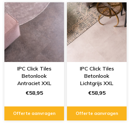
IPC Click Tiles
IPC Click Tiles
Betonlook
Betonlook
Antraciet XXL
Lichtgrijs XXL
334555429
334555412
€58,95
€58,95
Offerte aanvragen
Offerte aanvragen