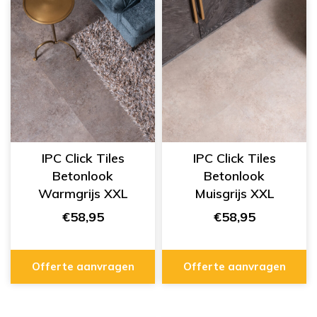
IPC Click Tiles
IPC Click Tiles
Betonlook
Betonlook
Warmgrijs XXL
Muisgrijs XXL
334555428
334555427
€58,95
€58,95
Offerte aanvragen
Offerte aanvragen