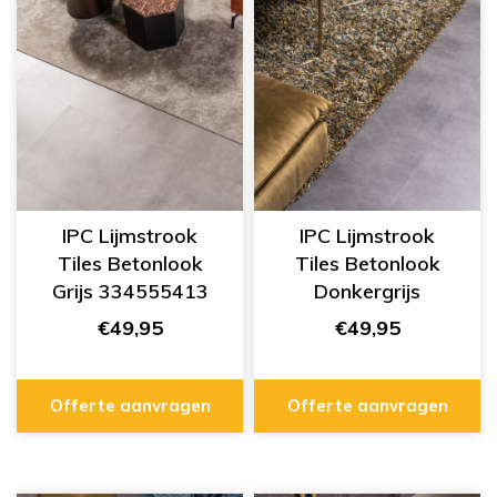
IPC Lijmstrook
IPC Lijmstrook
Tiles Betonlook
Tiles Betonlook
Grijs 334555413
Donkergrijs
334555414
€49,95
€49,95
Offerte aanvragen
Offerte aanvragen