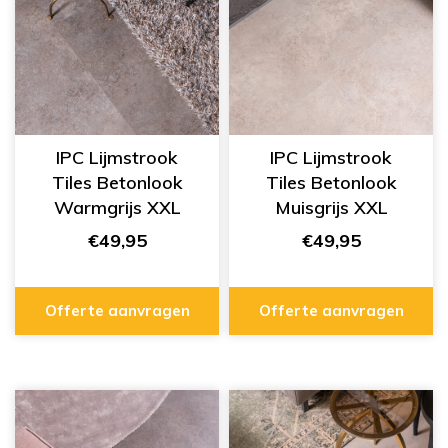
IPC Lijmstrook
IPC Lijmstrook
Tiles Betonlook
Tiles Betonlook
Warmgrijs XXL
Muisgrijs XXL
334555428
334555427
€49,95
€49,95
Offerte aanvragen
Offerte aanvragen