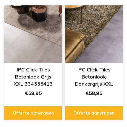
IPC Click Tiles
IPC Click Tiles
Betonlook Grijs
Betonlook
XXL 334555413
Donkergrijs XXL
334555414
€58,95
€58,95
Offerte aanvragen
Offerte aanvragen