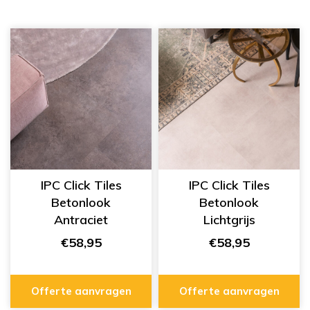
IPC Click Tiles
IPC Click Tiles
Betonlook
Betonlook
Antraciet
Lichtgrijs
334555429
334555412
€58,95
€58,95
Offerte aanvragen
Offerte aanvragen