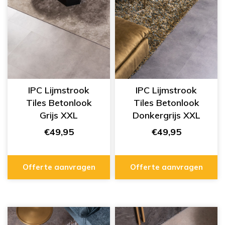
IPC Lijmstrook
IPC Lijmstrook
Tiles Betonlook
Tiles Betonlook
Grijs XXL
Donkergrijs XXL
334555413
334555414
€49,95
€49,95
Offerte aanvragen
Offerte aanvragen