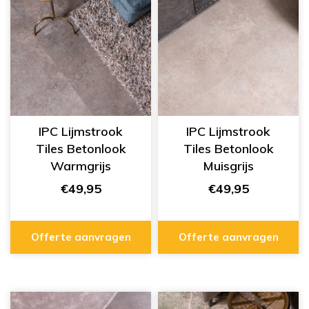
IPC Lijmstrook
IPC Lijmstrook
Tiles Betonlook
Tiles Betonlook
Warmgrijs
Muisgrijs
334555428
334555427
€49,95
€49,95
Offerte aanvragen
Offerte aanvragen