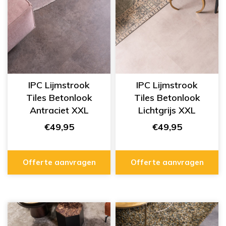
IPC Lijmstrook
IPC Lijmstrook
Tiles Betonlook
Tiles Betonlook
Antraciet XXL
Lichtgrijs XXL
334555429
334555412
€49,95
€49,95
Offerte aanvragen
Offerte aanvragen