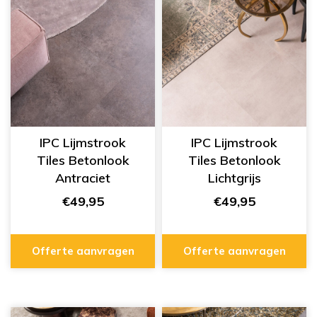
IPC Lijmstrook
IPC Lijmstrook
Tiles Betonlook
Tiles Betonlook
Antraciet
Lichtgrijs
334555429
334555412
€49,95
€49,95
Offerte aanvragen
Offerte aanvragen