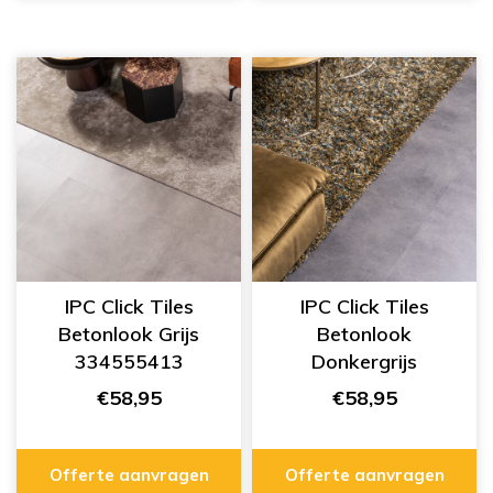
IPC Click Tiles
IPC Click Tiles
Betonlook Grijs
Betonlook
334555413
Donkergrijs
334555414
€58,95
€58,95
Offerte aanvragen
Offerte aanvragen