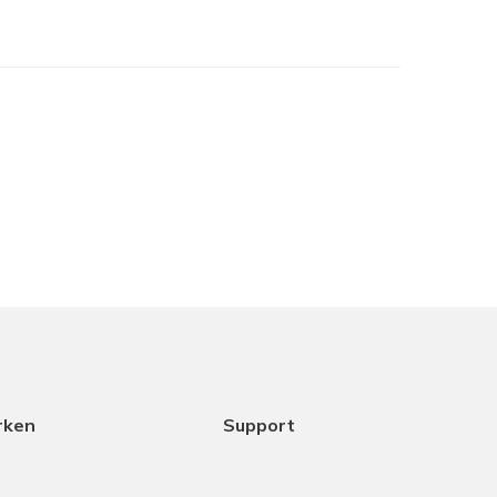
je het in het assortiment hebt maar samen met
cht het beste is. Dank aan Coen voor het
ice.
18-12-2025
rken
Support