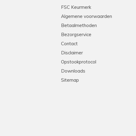
tleg en heel professioneel. Echte stielmannen! We
FSC Keurmerk
Algemene voorwaarden
Betaalmethoden
Bezorgservice
Contact
Disclaimer
Opstookprotocol
Downloads
Sitemap
!
levering, goede prijs-kwaliteit. Heel erg