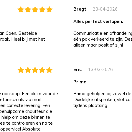
Bregt
23-04-2026
alles perfect verlopen.
an Coen. Bestelde
Communicatie en afhandeling i
aak. Heel blij met het
één pak verkeerd te zijn. D
alleen maar positief zijn!
Eric
13-03-2026
prima
de aankoop. Een pluim voor de
Prima geholpen bij zowel de 
efonisch als via mail
Duidelijke afspraken, vlot c
 en correcte levering. Een
tijdens plaatsing .
n behulpzame chauffeur die
 hielp om deze binnen te
es te controleren en na te
 topservice! Absolute