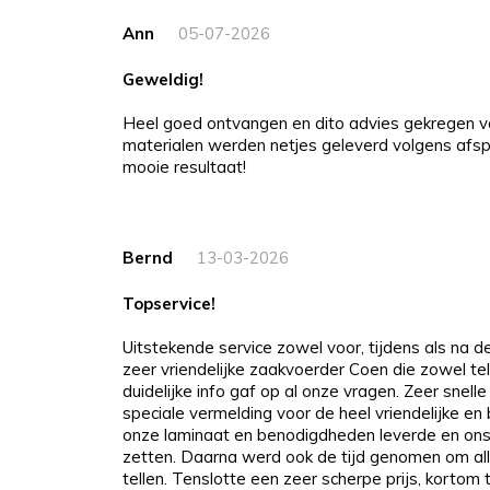
Ann
05-07-2026
Geweldig!
Heel goed ontvangen en dito advies gekregen v
materialen werden netjes geleverd volgens afspr
mooie resultaat!
Bernd
13-03-2026
Topservice!
Uitstekende service zowel voor, tijdens als na 
zeer vriendelijke zaakvoerder Coen die zowel tel
duidelijke info gaf op al onze vragen. Zeer snelle
speciale vermelding voor de heel vriendelijke e
onze laminaat en benodigdheden leverde en ons
zetten. Daarna werd ook de tijd genomen om all
tellen. Tenslotte een zeer scherpe prijs, kortom