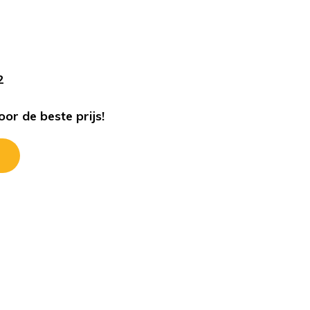
s
2
or de beste prijs!