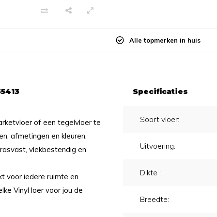
Alle topmerken in huis
55413
Specificaties
Soort vloer:
arketvloer of een tegelvloer te
gen, afmetingen en kleuren.
Uitvoering:
krasvast, vlekbestendig en
Dikte :
t voor iedere ruimte en
lke Vinyl loer voor jou de
Breedte: