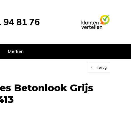
 94 81 76
Merken
Terug
les Betonlook Grijs
413