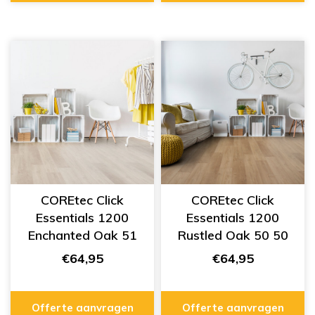
COREtec Click
COREtec Click
Essentials 1200
Essentials 1200
Enchanted Oak 51
Rustled Oak 50 50
50 LVPE 751
LVPE 750
€64,95
€64,95
Offerte aanvragen
Offerte aanvragen