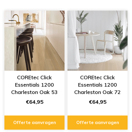
COREtec Click
COREtec Click
Essentials 1200
Essentials 1200
Charleston Oak 53
Charleston Oak 72
50 LVP 1153
50 LVP 1172
€64,95
€64,95
Offerte aanvragen
Offerte aanvragen