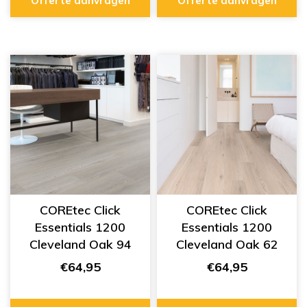
Offerte aanvragen
Offerte aanvragen
COREtec Click
COREtec Click
Essentials 1200
Essentials 1200
Cleveland Oak 94
Cleveland Oak 62
50 LVPE 1494
50 LVPE 1462
€64,95
€64,95