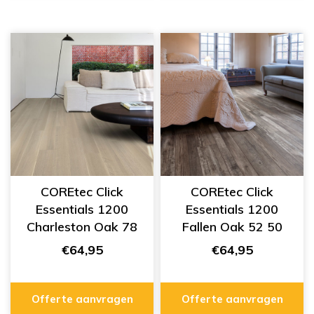
COREtec Click
COREtec Click
Essentials 1200
Essentials 1200
Charleston Oak 78
Fallen Oak 52 50
50 LVP 1178
LVP 752
€64,95
€64,95
Offerte aanvragen
Offerte aanvragen