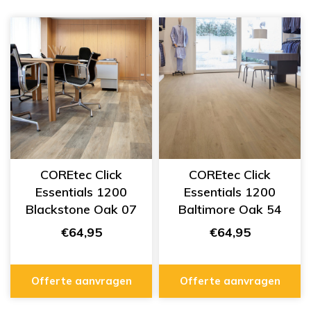
COREtec Click
COREtec Click
Essentials 1200
Essentials 1200
Blackstone Oak 07
Baltimore Oak 54
50 LVP 707
50 LVP 1254
€64,95
€64,95
Offerte aanvragen
Offerte aanvragen