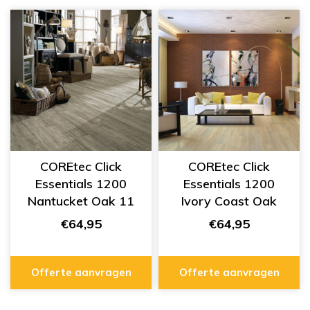
COREtec Click
COREtec Click
Essentials 1200
Essentials 1200
Nantucket Oak 11
Ivory Coast Oak
50 LVP 211
05 50 LVP 705
€64,95
€64,95
Offerte aanvragen
Offerte aanvragen