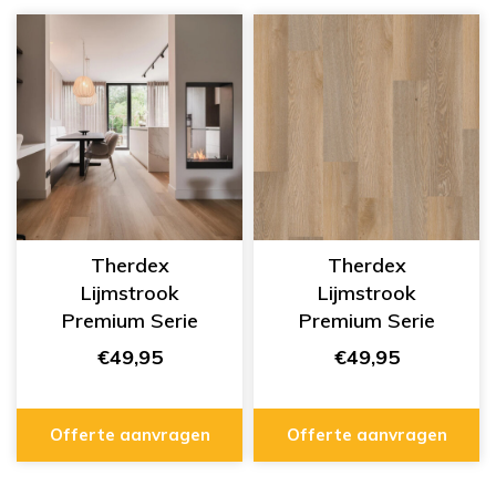
Therdex
Therdex
Lijmstrook
Lijmstrook
Premium Serie
Premium Serie
70010
70040
€49,95
€49,95
Offerte aanvragen
Offerte aanvragen