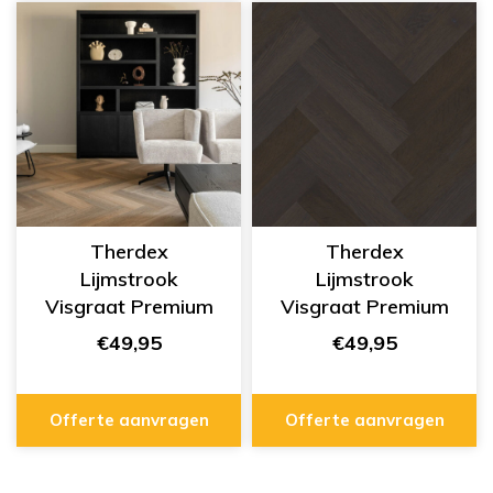
Therdex
Therdex
Lijmstrook
Lijmstrook
Visgraat Premium
Visgraat Premium
Serie 7005
Serie 7006
€49,95
€49,95
Offerte aanvragen
Offerte aanvragen