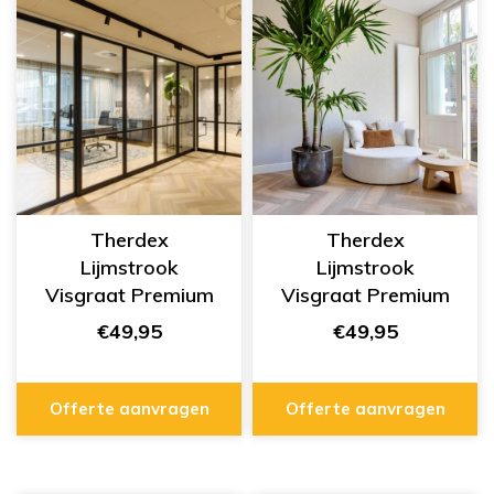
Therdex
Therdex
Lijmstrook
Lijmstrook
Visgraat Premium
Visgraat Premium
Serie 7001
Serie 7004
€49,95
€49,95
Offerte aanvragen
Offerte aanvragen