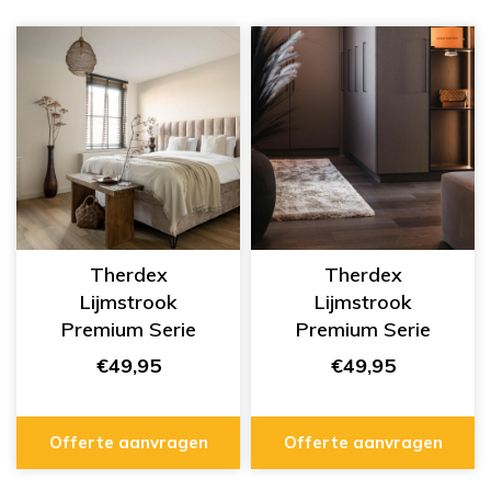
Therdex
Therdex
Lijmstrook
Lijmstrook
Premium Serie
Premium Serie
70050
70060
€49,95
€49,95
Offerte aanvragen
Offerte aanvragen