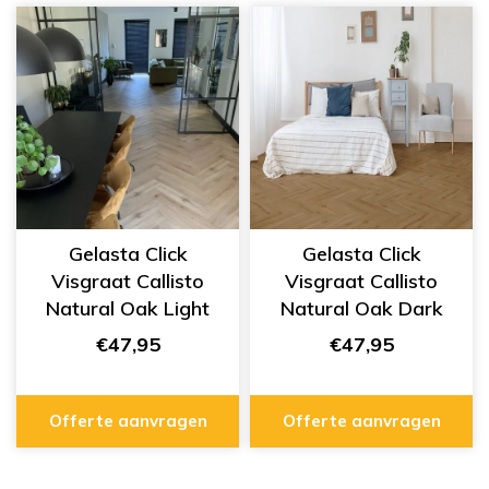
Gelasta Click
Gelasta Click
Visgraat Callisto
Visgraat Callisto
Natural Oak Light
Natural Oak Dark
5201
5200
€47,95
€47,95
Offerte aanvragen
Offerte aanvragen