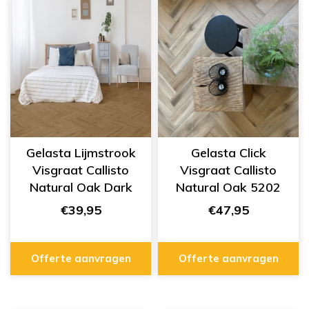
Gelasta Lijmstrook
Gelasta Click
Visgraat Callisto
Visgraat Callisto
Natural Oak Dark
Natural Oak 5202
4200
€39,95
€47,95
Offerte aanvragen
Offerte aanvragen