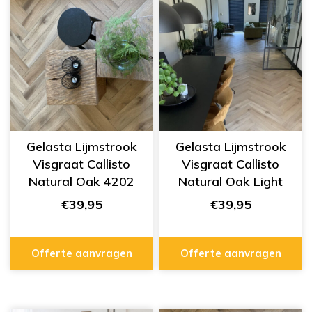
Gelasta Lijmstrook
Gelasta Lijmstrook
Visgraat Callisto
Visgraat Callisto
Natural Oak 4202
Natural Oak Light
4201
€39,95
€39,95
Offerte aanvragen
Offerte aanvragen