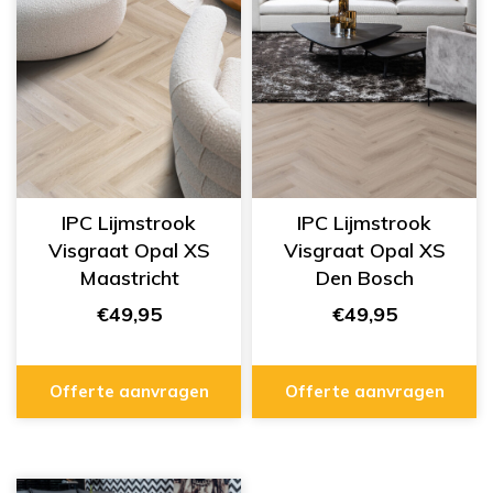
IPC Lijmstrook
IPC Lijmstrook
Visgraat Opal XS
Visgraat Opal XS
Maastricht
Den Bosch
284255213
284255214
€49,95
€49,95
Offerte aanvragen
Offerte aanvragen