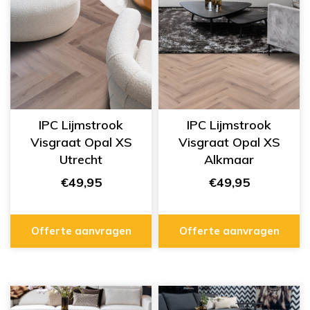
IPC Lijmstrook
IPC Lijmstrook
Visgraat Opal XS
Visgraat Opal XS
Utrecht
Alkmaar
284255211
284255218
€49,95
€49,95
Offerte aanvragen
Offerte aanvragen