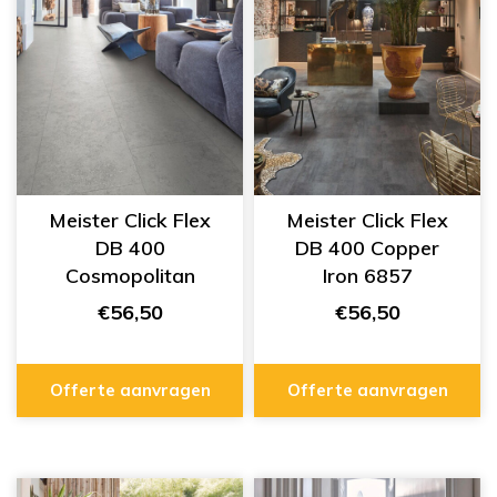
Meister Click Flex
Meister Click Flex
DB 400
DB 400 Copper
Cosmopolitan
Iron 6857
Stone 7320
€56,50
€56,50
Offerte aanvragen
Offerte aanvragen