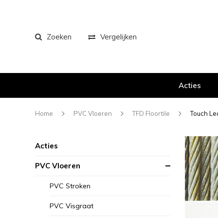
Zoeken
Vergelijken
Acties
Home
PVC Vloeren
TFD Floortile
Touch Le
Acties
PVC Vloeren
PVC Stroken
PVC Visgraat