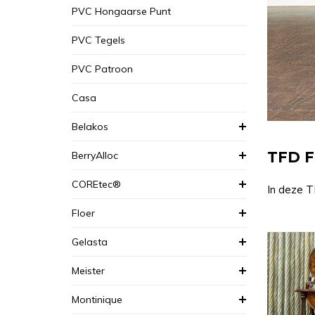
PVC Hongaarse Punt
PVC Tegels
PVC Patroon
Casa
Belakos
TFD F
BerryAlloc
COREtec®
In deze T
Floer
Gelasta
Meister
Montinique