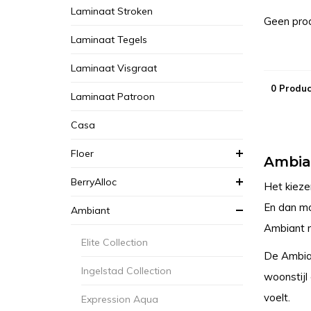
Laminaat Stroken
Geen prod
Laminaat Tegels
Laminaat Visgraat
0 Produc
Laminaat Patroon
Casa
Floer
Ambian
BerryAlloc
Het kieze
En dan mo
Ambiant
Ambiant m
Elite Collection
De Ambian
Ingelstad Collection
woonstijl
voelt.
Expression Aqua