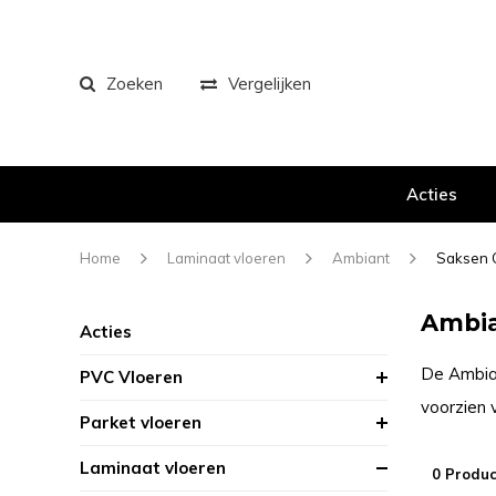
Zoeken
Vergelijken
Acties
Home
Laminaat vloeren
Ambiant
Saksen C
Ambia
Acties
De Ambian
PVC Vloeren
voorzien 
Parket vloeren
Laminaat vloeren
0 Produc