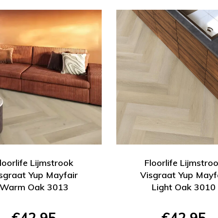
loorlife Lijmstrook
Floorlife Lijmstro
sgraat Yup Mayfair
Visgraat Yup Mayf
Warm Oak 3013
Light Oak 3010
€42,95
€42,95