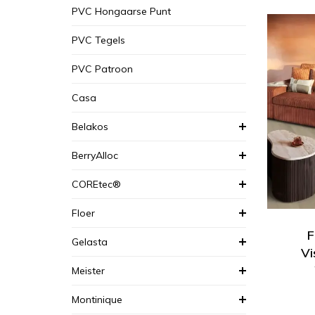
PVC Hongaarse Punt
PVC Tegels
PVC Patroon
Casa
Belakos
BerryAlloc
COREtec®
Floer
F
Gelasta
Vi
Meister
Montinique