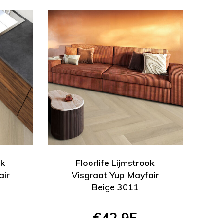
ok
Floorlife Lijmstrook
air
Visgraat Yup Mayfair
Beige 3011
€42,95