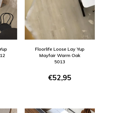
 Yup
Floorlife Loose Lay Yup
012
Mayfair Warm Oak
5013
€52,95