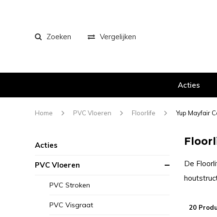
Zoeken
Vergelijken
Acties
Home
PVC Vloeren
Floorlife
Yup Mayfair C
Floorl
Acties
De Floorl
PVC Vloeren
houtstruct
PVC Stroken
PVC Visgraat
20 Prod