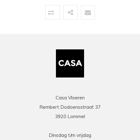
Topservice!
Uitstekende service zowel voor, tijdens als na
de aankoop. Een pluim voor de zeer vriendelijke
zaakvoerder Coen die zowel telefonisch als via
mail duidelijke info gaf op al onze vragen. Zeer
snelle en correcte levering. Een speciale
vermelding voor de heel vriendelijke en
behulpzame chauffeur die onze laminaat en
benodigdheden leverde en ons hielp om deze
binnen te zetten. Daarna werd ook de tijd
genomen om alles te controleren en na te tellen.
Tenslotte een zeer scherpe prijs, kortom
topservice! Absolute aanrader!
Casa Vloeren
Rembert Dodoensstraat 37
Eric
3920 Lommel
13-03-2026
prima
Dinsdag t/m vrijdag