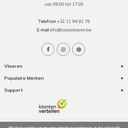
Prima geholpen bij zowel de keuze als plaatsing
van 09:00 tot 17:00
van de nieuwe vloeren. Duidelijke afspraken, vlot
contact en goede hulp bij oplossen van
problemen tijdens plaatsing .
Telefoon
+32 11 94 81 76
E-mail
info@casavloeren.be
Ben
15-01-2026
Uitstekend advies voor elk budget
Vloeren
We hebben 8 jaar geleden vloer besteld bij
Populaire Merken
Casa Vloeren. Toen was het van hun eigen merk
een vinyl vloer met kurk eronder. In die tijd waren
Support
zij de enige op onze zoektocht met een goede
prijs/kwaliteit. De vloer is nu nog altijd mooi
waardoor we voor onze bovenverdieping ook
vloer bij hun zijn gaan halen. Ze hebben nog
steeds mooie vloeren voor elk budget. Ook deze
keer zijn we weer helemaal tevreden.
Leverafspraken en aftersales hebben we ook