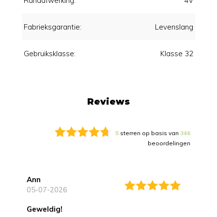
Randafwerking:
4V
Fabrieksgarantie:
Levenslang
Gebruiksklasse:
Klasse 32
Reviews
5
sterren op basis van
346
beoordelingen
Ann
05-07-2026
Geweldig!