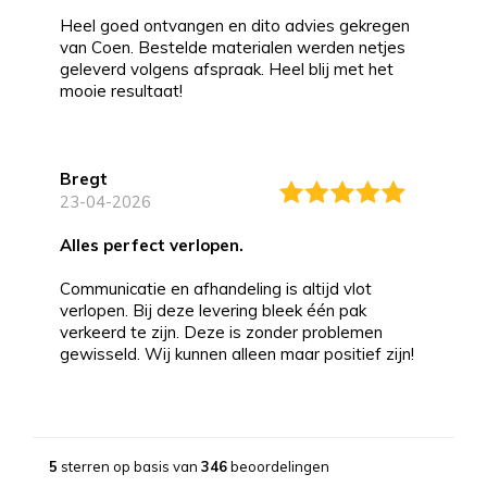
Heel goed ontvangen en dito advies gekregen
van Coen. Bestelde materialen werden netjes
geleverd volgens afspraak. Heel blij met het
mooie resultaat!
Bregt
23-04-2026
alles perfect verlopen.
Communicatie en afhandeling is altijd vlot
verlopen. Bij deze levering bleek één pak
verkeerd te zijn. Deze is zonder problemen
gewisseld. Wij kunnen alleen maar positief zijn!
Bernd
13-03-2026
5
sterren op basis van
346
beoordelingen