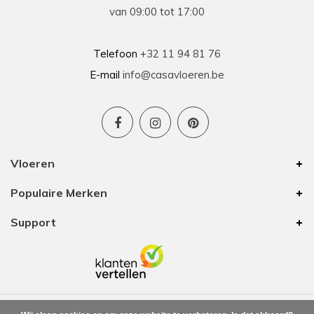
Prima geholpen bij zowel de keuze als plaatsing
van 09:00 tot 17:00
van de nieuwe vloeren. Duidelijke afspraken, vlot
contact en goede hulp bij oplossen van
problemen tijdens plaatsing .
Telefoon
+32 11 94 81 76
E-mail
info@casavloeren.be
Ben
15-01-2026
Uitstekend advies voor elk budget
Vloeren
We hebben 8 jaar geleden vloer besteld bij
Populaire Merken
Casa Vloeren. Toen was het van hun eigen merk
een vinyl vloer met kurk eronder. In die tijd waren
Support
zij de enige op onze zoektocht met een goede
prijs/kwaliteit. De vloer is nu nog altijd mooi
waardoor we voor onze bovenverdieping ook
vloer bij hun zijn gaan halen. Ze hebben nog
steeds mooie vloeren voor elk budget. Ook deze
keer zijn we weer helemaal tevreden.
Leverafspraken en aftersales hebben we ook