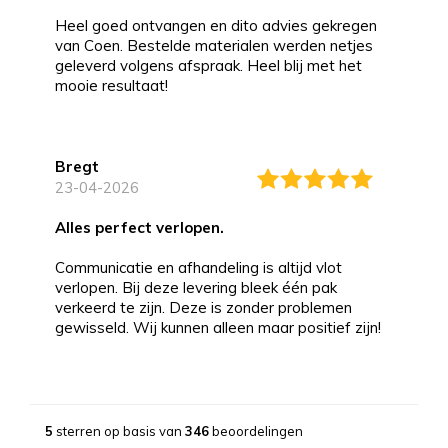
Heel goed ontvangen en dito advies gekregen
van Coen. Bestelde materialen werden netjes
geleverd volgens afspraak. Heel blij met het
mooie resultaat!
Bregt
23-04-2026
alles perfect verlopen.
Communicatie en afhandeling is altijd vlot
verlopen. Bij deze levering bleek één pak
verkeerd te zijn. Deze is zonder problemen
gewisseld. Wij kunnen alleen maar positief zijn!
Bernd
13-03-2026
5
sterren op basis van
346
beoordelingen