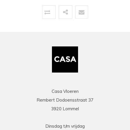
Topservice!
Uitstekende service zowel voor, tijdens als na
de aankoop. Een pluim voor de zeer vriendelijke
zaakvoerder Coen die zowel telefonisch als via
mail duidelijke info gaf op al onze vragen. Zeer
snelle en correcte levering. Een speciale
vermelding voor de heel vriendelijke en
behulpzame chauffeur die onze laminaat en
benodigdheden leverde en ons hielp om deze
binnen te zetten. Daarna werd ook de tijd
genomen om alles te controleren en na te tellen.
Tenslotte een zeer scherpe prijs, kortom
topservice! Absolute aanrader!
Casa Vloeren
Rembert Dodoensstraat 37
Eric
3920 Lommel
13-03-2026
prima
Dinsdag t/m vrijdag