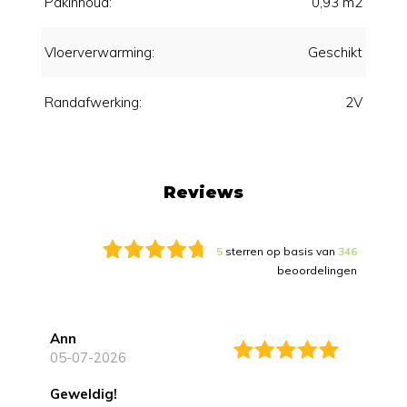
Pakinhoud:
0,93 m2
Vloerverwarming:
Geschikt
Randafwerking:
2V
Reviews
5
sterren op basis van
346
beoordelingen
Ann
05-07-2026
Geweldig!