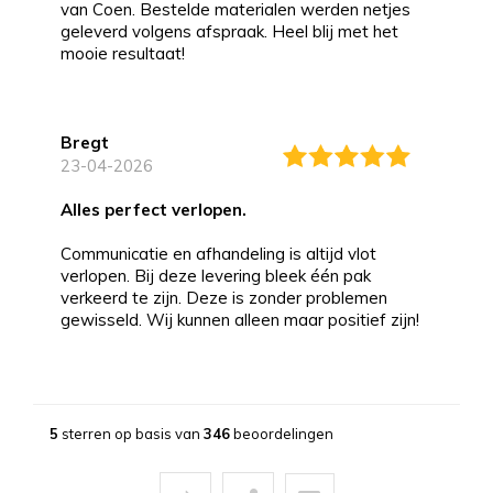
van Coen. Bestelde materialen werden netjes
geleverd volgens afspraak. Heel blij met het
mooie resultaat!
Bregt
23-04-2026
alles perfect verlopen.
Communicatie en afhandeling is altijd vlot
verlopen. Bij deze levering bleek één pak
verkeerd te zijn. Deze is zonder problemen
gewisseld. Wij kunnen alleen maar positief zijn!
Bernd
13-03-2026
5
sterren op basis van
346
beoordelingen
Topservice!