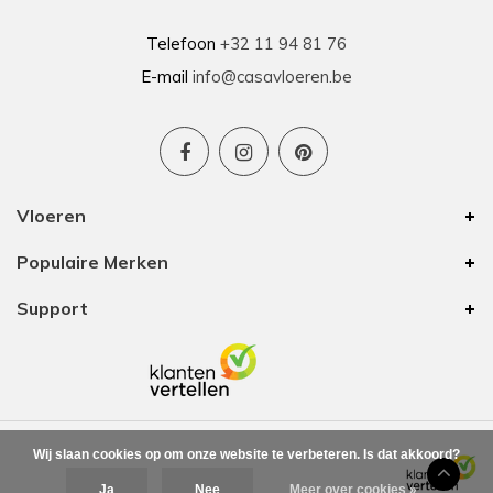
contact en goede hulp bij oplossen van
problemen tijdens plaatsing .
Telefoon
+32 11 94 81 76
E-mail
info@casavloeren.be
Ben
15-01-2026
Uitstekend advies voor elk budget
Vloeren
We hebben 8 jaar geleden vloer besteld bij
Populaire Merken
Casa Vloeren. Toen was het van hun eigen merk
een vinyl vloer met kurk eronder. In die tijd waren
Support
zij de enige op onze zoektocht met een goede
prijs/kwaliteit. De vloer is nu nog altijd mooi
waardoor we voor onze bovenverdieping ook
vloer bij hun zijn gaan halen. Ze hebben nog
steeds mooie vloeren voor elk budget. Ook deze
keer zijn we weer helemaal tevreden.
Leverafspraken en aftersales hebben we ook
Wij slaan cookies op om onze website te verbeteren. Is dat akkoord?
beide keren fijne ervaringen mee gehad.
Ja
Nee
Meer over cookies »