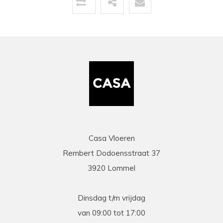
Uitstekende service zowel voor, tijdens als na
de aankoop. Een pluim voor de zeer vriendelijke
zaakvoerder Coen die zowel telefonisch als via
mail duidelijke info gaf op al onze vragen. Zeer
snelle en correcte levering. Een speciale
vermelding voor de heel vriendelijke en
behulpzame chauffeur die onze laminaat en
benodigdheden leverde en ons hielp om deze
binnen te zetten. Daarna werd ook de tijd
genomen om alles te controleren en na te tellen.
Tenslotte een zeer scherpe prijs, kortom
topservice! Absolute aanrader!
Casa Vloeren
Rembert Dodoensstraat 37
Eric
3920 Lommel
13-03-2026
prima
Dinsdag t/m vrijdag
Prima geholpen bij zowel de keuze als plaatsing
van 09:00 tot 17:00
van de nieuwe vloeren. Duidelijke afspraken, vlot