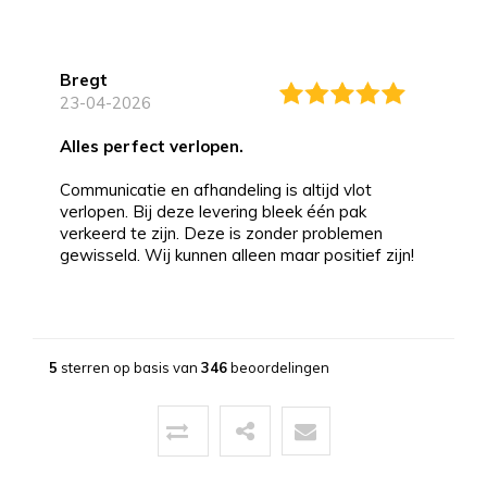
Bregt
23-04-2026
alles perfect verlopen.
Communicatie en afhandeling is altijd vlot
verlopen. Bij deze levering bleek één pak
verkeerd te zijn. Deze is zonder problemen
gewisseld. Wij kunnen alleen maar positief zijn!
Bernd
13-03-2026
5
sterren op basis van
346
beoordelingen
Topservice!
Uitstekende service zowel voor, tijdens als na
de aankoop. Een pluim voor de zeer vriendelijke