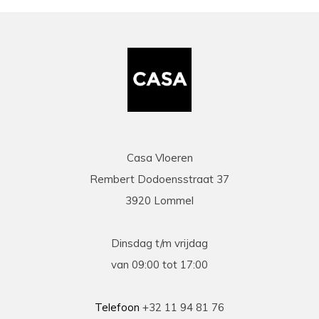
zaakvoerder Coen die zowel telefonisch als via
mail duidelijke info gaf op al onze vragen. Zeer
snelle en correcte levering. Een speciale
vermelding voor de heel vriendelijke en
behulpzame chauffeur die onze laminaat en
benodigdheden leverde en ons hielp om deze
binnen te zetten. Daarna werd ook de tijd
genomen om alles te controleren en na te tellen.
Tenslotte een zeer scherpe prijs, kortom
topservice! Absolute aanrader!
Casa Vloeren
Rembert Dodoensstraat 37
Eric
3920 Lommel
13-03-2026
prima
Dinsdag t/m vrijdag
Prima geholpen bij zowel de keuze als plaatsing
van 09:00 tot 17:00
van de nieuwe vloeren. Duidelijke afspraken, vlot
contact en goede hulp bij oplossen van
problemen tijdens plaatsing .
Telefoon
+32 11 94 81 76