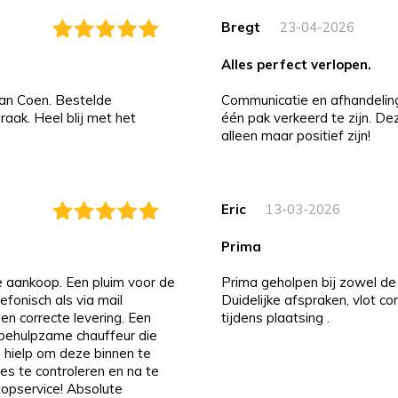
Bregt
23-04-2026
alles perfect verlopen.
an Coen. Bestelde
Communicatie en afhandeling i
aak. Heel blij met het
één pak verkeerd te zijn. D
alleen maar positief zijn!
Eric
13-03-2026
prima
de aankoop. Een pluim voor de
Prima geholpen bij zowel de 
efonisch als via mail
Duidelijke afspraken, vlot c
 en correcte levering. Een
tijdens plaatsing .
n behulpzame chauffeur die
 hielp om deze binnen te
es te controleren en na te
 topservice! Absolute