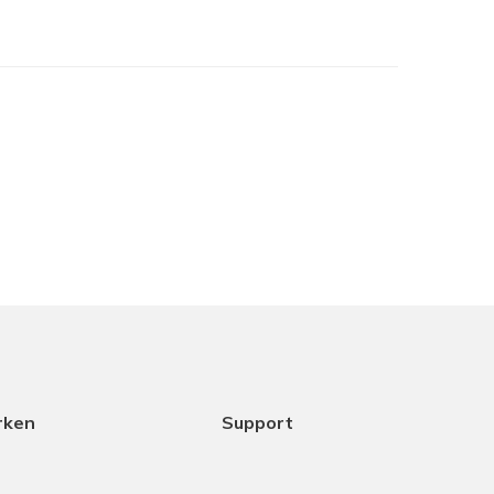
je het in het assortiment hebt maar samen met
cht het beste is. Dank aan Coen voor het
ice.
18-12-2025
rken
Support