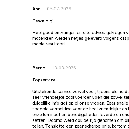
Ann
05-07-2026
Geweldig!
Heel goed ontvangen en dito advies gekregen v
materialen werden netjes geleverd volgens afspr
mooie resultaat!
Bernd
13-03-2026
Topservice!
Uitstekende service zowel voor, tijdens als na 
zeer vriendelijke zaakvoerder Coen die zowel tel
duidelijke info gaf op al onze vragen. Zeer snelle
speciale vermelding voor de heel vriendelijke e
onze laminaat en benodigdheden leverde en ons
zetten. Daarna werd ook de tijd genomen om all
tellen. Tenslotte een zeer scherpe prijs, kortom