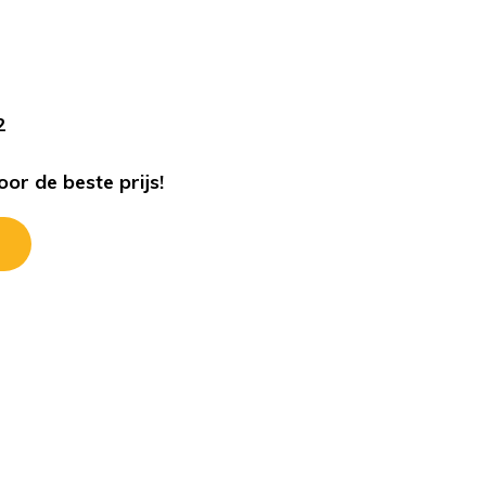
s
2
or de beste prijs!