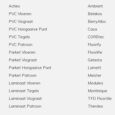
d geholpen werden door
Stip, correct, deskundige ui
Acties
Ambiant
e graag zouden aanschaffen
raden ze aan iedereen aan!
nel onze keuze gemaakt
PVC Vloeren
Belakos
ie scherpe offerte die voor
PVC Visgraat
BerryAlloc
ten ook de woonkamer en de
n we na wat zoekwerk een
PVC Hongaarse Punt
Casa
onze extra meters bijbesteld
PVC Tegels
COREtec
ook dit werd snel en zonder
pzaak , met zeer ruime
PVC Patroon
Floorify
rrect verloopt
Parket Vloeren
Floorlife
Parket Visgraat
Gelasta
Parket Hongaarse Punt
Lamett
Hannelore
28-11-2025
Parket Patroon
Meister
Aanrader in alle opzichten
Laminaat Vloeren
Moduleo
Laminaat Tegels
Montinique
et zijn klanten! Meerdere
Meedenkend, flexibel, snelle 
s via de telefoon. Kent zijn
tevreden klanten hier!
Laminaat Visgraat
TFD Floortile
 Nogmaals hartelijk bedankt
Laminaat Patroon
Therdex