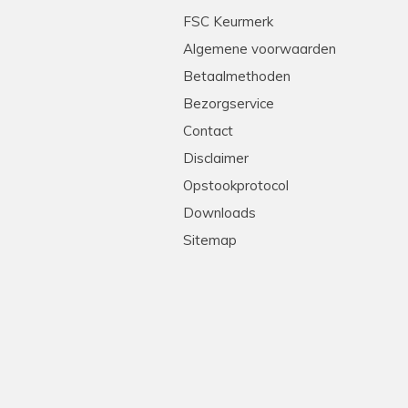
tleg en heel professioneel. Echte stielmannen! We
FSC Keurmerk
Algemene voorwaarden
Betaalmethoden
Bezorgservice
Contact
Disclaimer
Opstookprotocol
Downloads
Sitemap
!
levering, goede prijs-kwaliteit. Heel erg