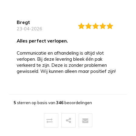
Bregt
23-04-2026
alles perfect verlopen.
Communicatie en afhandeling is altijd vlot
verlopen. Bij deze levering bleek één pak
verkeerd te zijn. Deze is zonder problemen
gewisseld. Wij kunnen alleen maar positief zijn!
Bernd
13-03-2026
5
sterren op basis van
346
beoordelingen
Topservice!
Uitstekende service zowel voor, tijdens als na
de aankoop. Een pluim voor de zeer vriendelijke