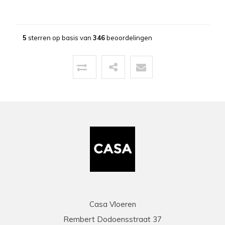
Bernd
13-03-2026
5
sterren op basis van
346
beoordelingen
Topservice!
Uitstekende service zowel voor, tijdens als na
de aankoop. Een pluim voor de zeer vriendelijke
zaakvoerder Coen die zowel telefonisch als via
mail duidelijke info gaf op al onze vragen. Zeer
snelle en correcte levering. Een speciale
vermelding voor de heel vriendelijke en
behulpzame chauffeur die onze laminaat en
benodigdheden leverde en ons hielp om deze
binnen te zetten. Daarna werd ook de tijd
genomen om alles te controleren en na te tellen.
Tenslotte een zeer scherpe prijs, kortom
topservice! Absolute aanrader!
Casa Vloeren
Rembert Dodoensstraat 37