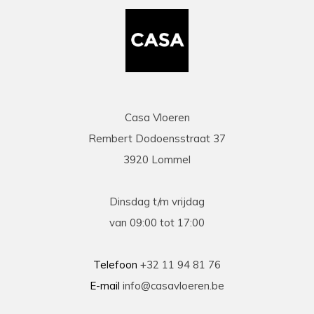
vermelding voor de heel vriendelijke en
behulpzame chauffeur die onze laminaat en
benodigdheden leverde en ons hielp om deze
binnen te zetten. Daarna werd ook de tijd
genomen om alles te controleren en na te tellen.
Tenslotte een zeer scherpe prijs, kortom
topservice! Absolute aanrader!
Casa Vloeren
Rembert Dodoensstraat 37
Eric
3920 Lommel
13-03-2026
prima
Dinsdag t/m vrijdag
Prima geholpen bij zowel de keuze als plaatsing
van 09:00 tot 17:00
van de nieuwe vloeren. Duidelijke afspraken, vlot
contact en goede hulp bij oplossen van
problemen tijdens plaatsing .
Telefoon
+32 11 94 81 76
E-mail
info@casavloeren.be