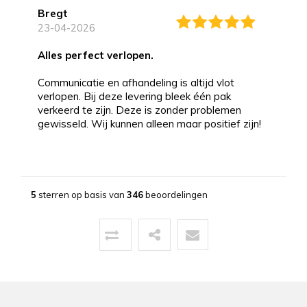
Bregt
23-04-2026
alles perfect verlopen.
Communicatie en afhandeling is altijd vlot
verlopen. Bij deze levering bleek één pak
verkeerd te zijn. Deze is zonder problemen
gewisseld. Wij kunnen alleen maar positief zijn!
Bernd
13-03-2026
5
sterren op basis van
346
beoordelingen
Topservice!
Uitstekende service zowel voor, tijdens als na
de aankoop. Een pluim voor de zeer vriendelijke
zaakvoerder Coen die zowel telefonisch als via
mail duidelijke info gaf op al onze vragen. Zeer
snelle en correcte levering. Een speciale