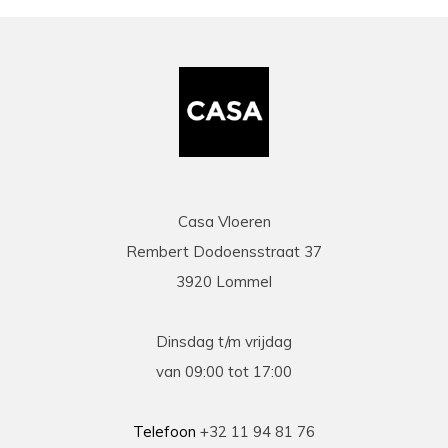
zaakvoerder Coen die zowel telefonisch als via
mail duidelijke info gaf op al onze vragen. Zeer
snelle en correcte levering. Een speciale
vermelding voor de heel vriendelijke en
behulpzame chauffeur die onze laminaat en
benodigdheden leverde en ons hielp om deze
binnen te zetten. Daarna werd ook de tijd
genomen om alles te controleren en na te tellen.
Tenslotte een zeer scherpe prijs, kortom
topservice! Absolute aanrader!
Casa Vloeren
Rembert Dodoensstraat 37
Eric
3920 Lommel
13-03-2026
prima
Dinsdag t/m vrijdag
Prima geholpen bij zowel de keuze als plaatsing
van 09:00 tot 17:00
van de nieuwe vloeren. Duidelijke afspraken, vlot
contact en goede hulp bij oplossen van
problemen tijdens plaatsing .
Telefoon
+32 11 94 81 76