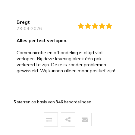
Bregt
23-04-2026
alles perfect verlopen.
Communicatie en afhandeling is altijd vlot
verlopen. Bij deze levering bleek één pak
verkeerd te zijn. Deze is zonder problemen
gewisseld. Wij kunnen alleen maar positief zijn!
Bernd
13-03-2026
5
sterren op basis van
346
beoordelingen
Topservice!
Uitstekende service zowel voor, tijdens als na
de aankoop. Een pluim voor de zeer vriendelijke