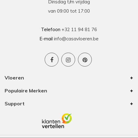
Dinsdag t/m vrijdag
Prima geholpen bij zowel de keuze als plaatsing
van 09:00 tot 17:00
van de nieuwe vloeren. Duidelijke afspraken, vlot
contact en goede hulp bij oplossen van
problemen tijdens plaatsing .
Telefoon
+32 11 94 81 76
E-mail
info@casavloeren.be
Ben
15-01-2026
Uitstekend advies voor elk budget
Vloeren
We hebben 8 jaar geleden vloer besteld bij
Populaire Merken
Casa Vloeren. Toen was het van hun eigen merk
een vinyl vloer met kurk eronder. In die tijd waren
Support
zij de enige op onze zoektocht met een goede
prijs/kwaliteit. De vloer is nu nog altijd mooi
waardoor we voor onze bovenverdieping ook
vloer bij hun zijn gaan halen. Ze hebben nog
steeds mooie vloeren voor elk budget. Ook deze
keer zijn we weer helemaal tevreden.