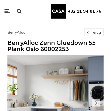
+32 11 94 81 76
BerryAlloc
Terug
BerryAlloc Zenn Gluedown 55
Plank Oslo 60002253