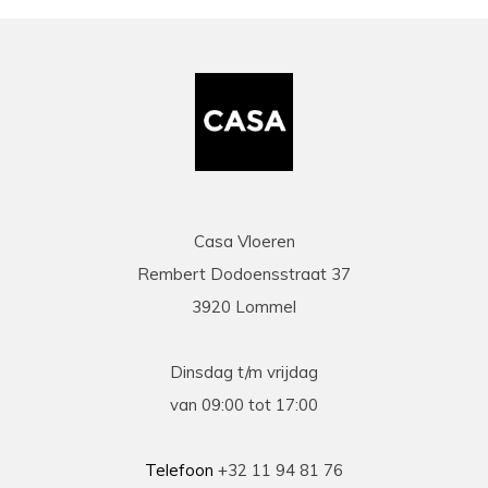
zaakvoerder Coen die zowel telefonisch als via
mail duidelijke info gaf op al onze vragen. Zeer
snelle en correcte levering. Een speciale
vermelding voor de heel vriendelijke en
behulpzame chauffeur die onze laminaat en
benodigdheden leverde en ons hielp om deze
binnen te zetten. Daarna werd ook de tijd
genomen om alles te controleren en na te tellen.
Tenslotte een zeer scherpe prijs, kortom
topservice! Absolute aanrader!
Casa Vloeren
Rembert Dodoensstraat 37
Eric
3920 Lommel
13-03-2026
prima
Dinsdag t/m vrijdag
Prima geholpen bij zowel de keuze als plaatsing
van 09:00 tot 17:00
van de nieuwe vloeren. Duidelijke afspraken, vlot
contact en goede hulp bij oplossen van
problemen tijdens plaatsing .
Telefoon
+32 11 94 81 76