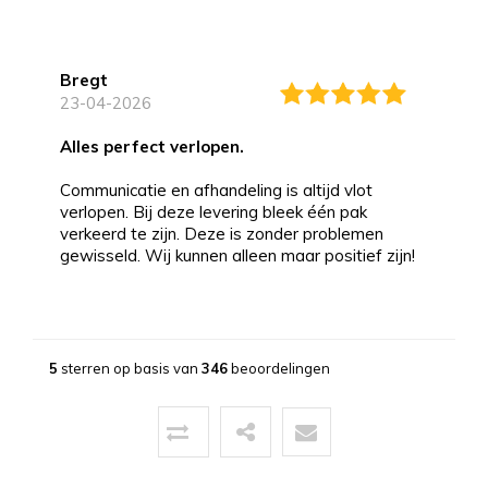
Bregt
23-04-2026
alles perfect verlopen.
Communicatie en afhandeling is altijd vlot
verlopen. Bij deze levering bleek één pak
verkeerd te zijn. Deze is zonder problemen
gewisseld. Wij kunnen alleen maar positief zijn!
Bernd
13-03-2026
5
sterren op basis van
346
beoordelingen
Topservice!
Uitstekende service zowel voor, tijdens als na
de aankoop. Een pluim voor de zeer vriendelijke