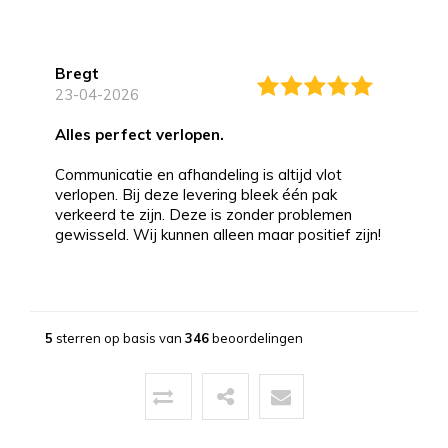
Bregt
23-04-2026
alles perfect verlopen.
Communicatie en afhandeling is altijd vlot
verlopen. Bij deze levering bleek één pak
verkeerd te zijn. Deze is zonder problemen
gewisseld. Wij kunnen alleen maar positief zijn!
Bernd
13-03-2026
5
sterren op basis van
346
beoordelingen
Topservice!
Uitstekende service zowel voor, tijdens als na
de aankoop. Een pluim voor de zeer vriendelijke