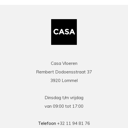
zaakvoerder Coen die zowel telefonisch als via
mail duidelijke info gaf op al onze vragen. Zeer
snelle en correcte levering. Een speciale
vermelding voor de heel vriendelijke en
behulpzame chauffeur die onze laminaat en
benodigdheden leverde en ons hielp om deze
binnen te zetten. Daarna werd ook de tijd
genomen om alles te controleren en na te tellen.
Tenslotte een zeer scherpe prijs, kortom
topservice! Absolute aanrader!
Casa Vloeren
Rembert Dodoensstraat 37
Eric
3920 Lommel
13-03-2026
prima
Dinsdag t/m vrijdag
Prima geholpen bij zowel de keuze als plaatsing
van 09:00 tot 17:00
van de nieuwe vloeren. Duidelijke afspraken, vlot
contact en goede hulp bij oplossen van
problemen tijdens plaatsing .
Telefoon
+32 11 94 81 76