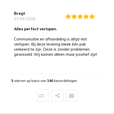
Bregt
23-04-2026
alles perfect verlopen.
Communicatie en afhandeling is altijd vlot
verlopen. Bij deze levering bleek één pak
verkeerd te zijn. Deze is zonder problemen
gewisseld. Wij kunnen alleen maar positief zijn!
Bernd
13-03-2026
5
sterren op basis van
346
beoordelingen
Topservice!
Uitstekende service zowel voor, tijdens als na
de aankoop. Een pluim voor de zeer vriendelijke
zaakvoerder Coen die zowel telefonisch als via