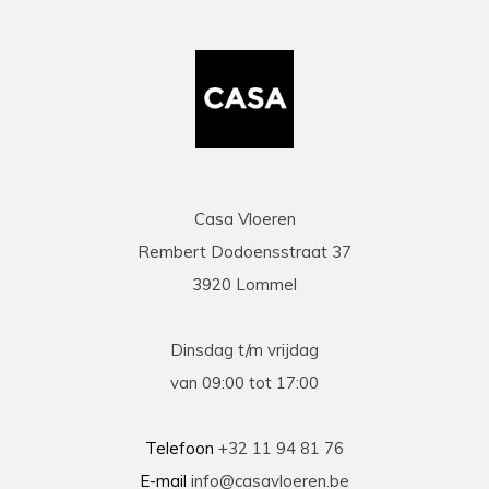
mail duidelijke info gaf op al onze vragen. Zeer
snelle en correcte levering. Een speciale
vermelding voor de heel vriendelijke en
behulpzame chauffeur die onze laminaat en
benodigdheden leverde en ons hielp om deze
binnen te zetten. Daarna werd ook de tijd
genomen om alles te controleren en na te tellen.
Tenslotte een zeer scherpe prijs, kortom
topservice! Absolute aanrader!
Casa Vloeren
Rembert Dodoensstraat 37
Eric
3920 Lommel
13-03-2026
prima
Dinsdag t/m vrijdag
Prima geholpen bij zowel de keuze als plaatsing
van 09:00 tot 17:00
van de nieuwe vloeren. Duidelijke afspraken, vlot
contact en goede hulp bij oplossen van
problemen tijdens plaatsing .
Telefoon
+32 11 94 81 76
E-mail
info@casavloeren.be