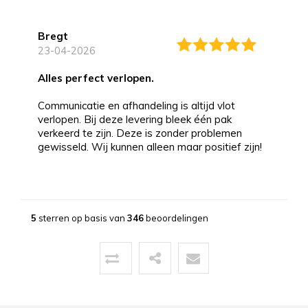
Bregt
23-04-2026
alles perfect verlopen.
Communicatie en afhandeling is altijd vlot
verlopen. Bij deze levering bleek één pak
verkeerd te zijn. Deze is zonder problemen
gewisseld. Wij kunnen alleen maar positief zijn!
Bernd
13-03-2026
5
sterren op basis van
346
beoordelingen
Topservice!
Uitstekende service zowel voor, tijdens als na
de aankoop. Een pluim voor de zeer vriendelijke
zaakvoerder Coen die zowel telefonisch als via