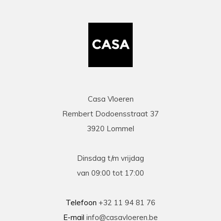
mail duidelijke info gaf op al onze vragen. Zeer
snelle en correcte levering. Een speciale
vermelding voor de heel vriendelijke en
behulpzame chauffeur die onze laminaat en
benodigdheden leverde en ons hielp om deze
binnen te zetten. Daarna werd ook de tijd
genomen om alles te controleren en na te tellen.
Tenslotte een zeer scherpe prijs, kortom
topservice! Absolute aanrader!
Casa Vloeren
Rembert Dodoensstraat 37
Eric
3920 Lommel
13-03-2026
prima
Dinsdag t/m vrijdag
Prima geholpen bij zowel de keuze als plaatsing
van 09:00 tot 17:00
van de nieuwe vloeren. Duidelijke afspraken, vlot
contact en goede hulp bij oplossen van
problemen tijdens plaatsing .
Telefoon
+32 11 94 81 76
E-mail
info@casavloeren.be