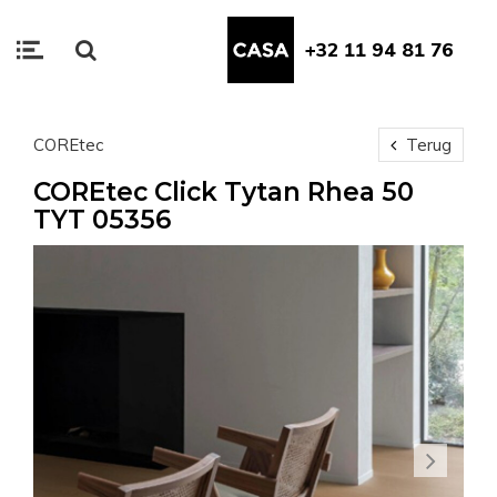
+32 11 94 81 76
COREtec
Terug
COREtec Click Tytan Rhea 50
TYT 05356