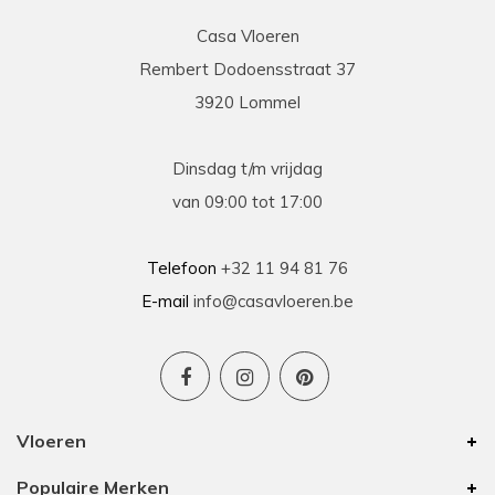
Casa Vloeren
Rembert Dodoensstraat 37
Eric
3920 Lommel
13-03-2026
prima
Dinsdag t/m vrijdag
Prima geholpen bij zowel de keuze als plaatsing
van 09:00 tot 17:00
van de nieuwe vloeren. Duidelijke afspraken, vlot
contact en goede hulp bij oplossen van
problemen tijdens plaatsing .
Telefoon
+32 11 94 81 76
E-mail
info@casavloeren.be
Ben
15-01-2026
Uitstekend advies voor elk budget
Vloeren
We hebben 8 jaar geleden vloer besteld bij
Populaire Merken
Casa Vloeren. Toen was het van hun eigen merk