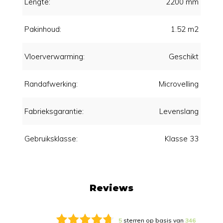
Lengte:
2200 mm
Pakinhoud:
1.52 m2
Vloerverwarming:
Geschikt
Randafwerking:
Microvelling
Fabrieksgarantie:
Levenslang
Gebruiksklasse:
Klasse 33
Reviews
5
sterren op basis van
346