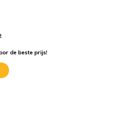
s
2
or de beste prijs!