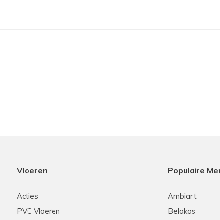
Frank
15-01-2026
Onafhankelijke expertise
a Vloeren. Toen was het van
Niet iets adviseren om dat 
n die tijd waren zij de enige
de klant op zoek naar wat e
De vloer is nu nog altijd
meedenken en de goede serv
 vloer bij hun zijn gaan
 elk budget. Ook deze keer
n en aftersales hebben we
Vloeren
Populaire Me
Katrin Van Der Smissen
Acties
Ambiant
1 adres....casa vloeren!
PVC Vloeren
Belakos