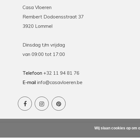
Zeer mooie ruime showroom waar we zeer goe
Casa Vloeren
Coen. Nadat we aangaven welke soort vloer w
liet hij ons enkele opties zien waarna we vrij s
Rembert Dodoensstraat 37
hadden. Coen bezorgde ons onmiddellijk een moo
3920 Lommel
ons goed was. Eenmaal thuis hadden we beslo
keuken te voorzien van dezelfde vloer en zage
ongelooflijk scherpe prijs voor dezelfde vloer… 
Dinsdag t/m vrijdag
en de offerte van een concurrent bijgevoegd en 
flauwekul aangepast in onze offerte. Kortom to
van 09:00 tot 17:00
keuze en zeer scherpe prijzen waar alles zeer co
Telefoon
+32 11 94 81 76
E-mail
info@casavloeren.be
Kiki
12-12-2025
Prachtige klantenservice!
Zelden iemand tegengekomen die zo begaan is m
malen een offerte gemaakt en telkens goed advie
producten door en door en geen vraag is teveel!
Wij slaan cookies op om o
voor alle moeite Coen!