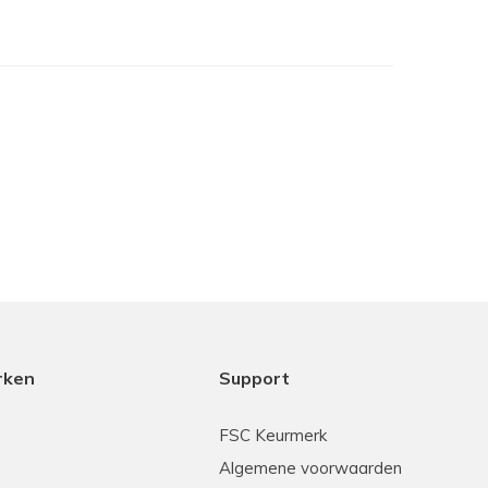
je het in het assortiment hebt maar samen met
cht het beste is. Dank aan Coen voor het
ice.
rken
Support
18-12-2025
FSC Keurmerk
Algemene voorwaarden