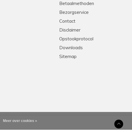
tleg en heel professioneel. Echte stielmannen! We
Betaalmethoden
Bezorgservice
Contact
Disclaimer
Opstookprotocol
Downloads
Sitemap
!
levering, goede prijs-kwaliteit. Heel erg
Meer over cookies »