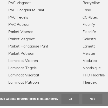
d geholpen werden door
PVC Visgraat
Stip, correct, deskundige ui
BerryAlloc
e graag zouden aanschaffen
raden ze aan iedereen aan!
PVC Hongaarse Punt
Casa
nel onze keuze gemaakt
ie scherpe offerte die voor
PVC Tegels
COREtec
ten ook de woonkamer en de
PVC Patroon
Floorify
n we na wat zoekwerk een
onze extra meters bijbesteld
Parket Vloeren
Floorlife
ook dit werd snel en zonder
Parket Visgraat
Gelasta
pzaak , met zeer ruime
rrect verloopt
Parket Hongaarse Punt
Lamett
Parket Patroon
Meister
Laminaat Vloeren
Moduleo
Hannelore
28-11-2025
Laminaat Tegels
Montinique
Laminaat Visgraat
TFD Floortile
Aanrader in alle opzichten
Laminaat Patroon
Therdex
et zijn klanten! Meerdere
Meedenkend, flexibel, snelle 
s via de telefoon. Kent zijn
tevreden klanten hier!
 Nogmaals hartelijk bedankt
nze website te verbeteren. Is dat akkoord?
Ja
Nee