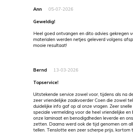
Ann
05-07-2026
Geweldig!
Heel goed ontvangen en dito advies gekregen v
materialen werden netjes geleverd volgens afspr
mooie resultaat!
Bernd
13-03-2026
Topservice!
Uitstekende service zowel voor, tijdens als na 
zeer vriendelijke zaakvoerder Coen die zowel tel
duidelijke info gaf op al onze vragen. Zeer snelle
speciale vermelding voor de heel vriendelijke e
onze laminaat en benodigdheden leverde en ons
zetten. Daarna werd ook de tijd genomen om all
tellen. Tenslotte een zeer scherpe prijs, kortom