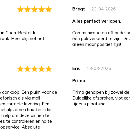
Bregt
23-04-2026
alles perfect verlopen.
an Coen. Bestelde
Communicatie en afhandeling i
aak. Heel blij met het
één pak verkeerd te zijn. D
alleen maar positief zijn!
Eric
13-03-2026
prima
de aankoop. Een pluim voor de
Prima geholpen bij zowel de 
efonisch als via mail
Duidelijke afspraken, vlot c
 en correcte levering. Een
tijdens plaatsing .
n behulpzame chauffeur die
 hielp om deze binnen te
es te controleren en na te
 topservice! Absolute