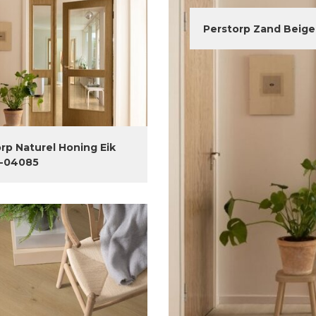
Perstorp Zand Beige
rp Naturel Honing Eik
-04085