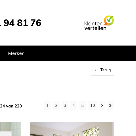
 94 81 76
Merken
Terug
1
2
3
4
5
10
 24 van 229