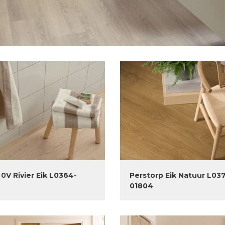
0V Rivier Eik L0364-
Perstorp Eik Natuur L03
9
01804