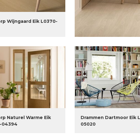
rp Wijngaard Eik L0370-
rp Naturel Warme Eik
Drammen Dartmoor Eik 
-04394
05020