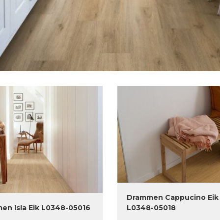
Drammen Cappucino Eik
en Isla Eik L0348-05016
L0348-05018