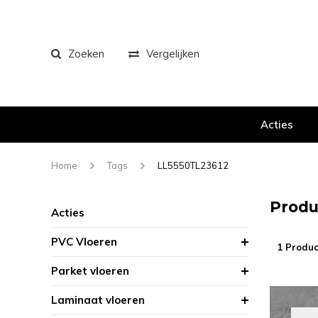
Zoeken
Vergelijken
Acties
Home
Tags
LL5550TL23612
Produ
Acties
PVC Vloeren
1 Produc
Parket vloeren
Laminaat vloeren