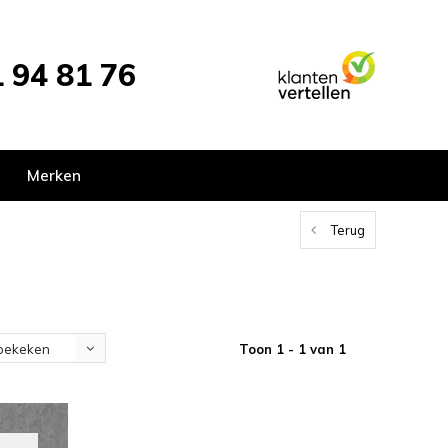
 94 81 76
Merken
Terug
Toon 1 - 1 van 1
bekeken