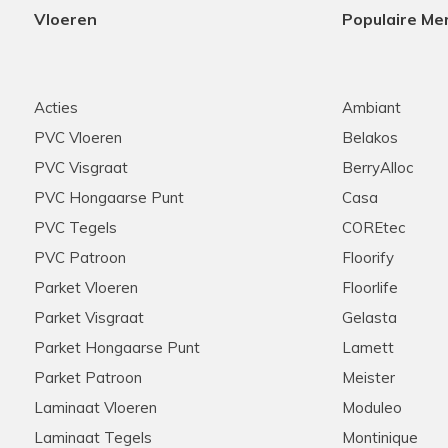
Vloeren
Populaire Me
Acties
Ambiant
PVC Vloeren
Belakos
PVC Visgraat
BerryAlloc
PVC Hongaarse Punt
Casa
PVC Tegels
COREtec
PVC Patroon
Floorify
Parket Vloeren
Floorlife
Parket Visgraat
Gelasta
Parket Hongaarse Punt
Lamett
Parket Patroon
Meister
Laminaat Vloeren
Moduleo
Laminaat Tegels
Montinique